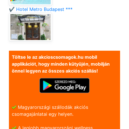
✔️ Hotel Metro Budapest ***
Töltse le az akcioscsomagok.hu mobil
applikációt, hogy minden kütyüjén, mobilján
önnel legyen az összes akciós szállás!
Magyarországi szállodák akciós
csomagajánlatai egy helyen.
A legjobb magyarországi wellness