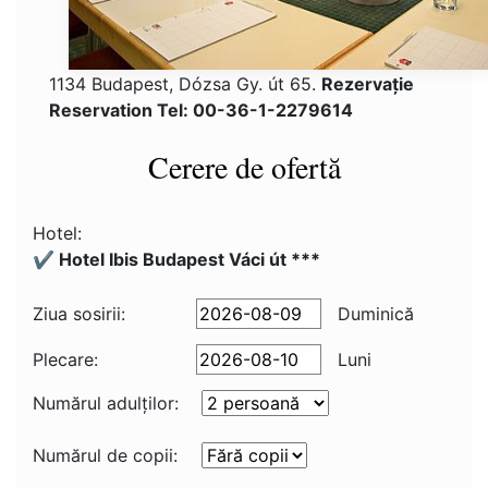
1134 Budapest, Dózsa Gy. út 65.
Rezervaţie
Reservation Tel: 00-36-1-2279614
Cerere de ofertă
Hotel:
✔️ Hotel Ibis Budapest Váci út ***
Ziua sosirii:
Duminică
Plecare:
Luni
Numărul adulţilor:
Numărul de copii: