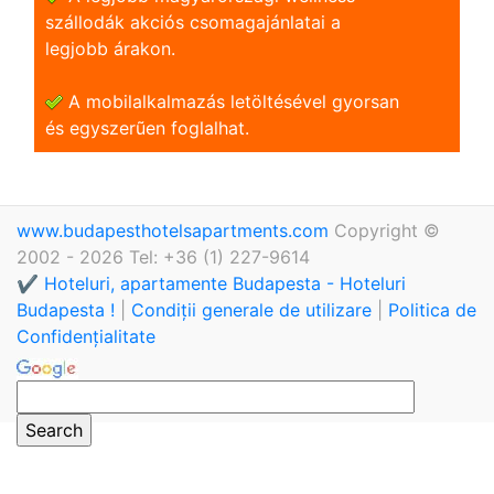
szállodák akciós csomagajánlatai a
legjobb árakon.
A mobilalkalmazás letöltésével gyorsan
és egyszerũen foglalhat.
www.budapesthotelsapartments.com
Copyright ©
2002 - 2026 Tel: +36 (1) 227-9614
✔️ Hoteluri, apartamente Budapesta - Hoteluri
Budapesta !
|
Condiții generale de utilizare
|
Politica de
Confidențialitate