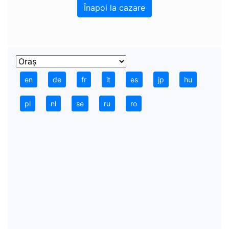
Înapoi la cazare
en
de
fr
it
es
jp
hu
pl
nl
se
ru
ro