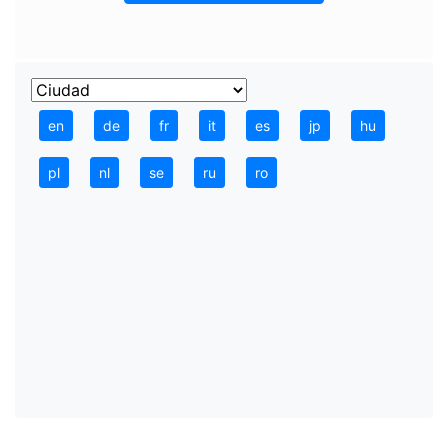
en
de
fr
it
es
jp
hu
pl
nl
se
ru
ro