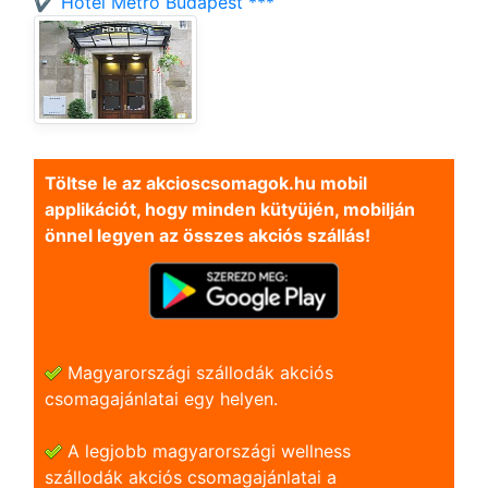
✔️ Hotel Metro Budapest ***
Töltse le az akcioscsomagok.hu mobil
applikációt, hogy minden kütyüjén, mobilján
önnel legyen az összes akciós szállás!
Magyarországi szállodák akciós
csomagajánlatai egy helyen.
A legjobb magyarországi wellness
szállodák akciós csomagajánlatai a