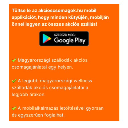
Töltse le az akcioscsomagok.hu mobil
applikációt, hogy minden kütyüjén, mobilján
önnel legyen az összes akciós szállás!
Magyarországi szállodák akciós
csomagajánlatai egy helyen.
A legjobb magyarországi wellness
szállodák akciós csomagajánlatai a
legjobb árakon.
A mobilalkalmazás letöltésével gyorsan
és egyszerũen foglalhat.