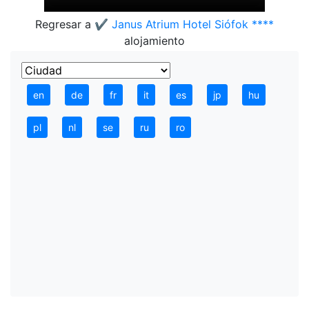
Regresar a
✔️ Janus Atrium Hotel Siófok ****
alojamiento
en
de
fr
it
es
jp
hu
pl
nl
se
ru
ro