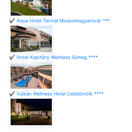
✔️ Aqua Hotel Termál Mosonmagyaróvár ***
✔️ Hotel Kapitány Wellness Sümeg ****
✔️ Vulkán Wellness Hotel Celldömölk ****