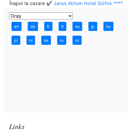
Înapoi la cazare
✔️ Janus Atrium Hotel Siófok ****
en
de
fr
it
es
jp
hu
pl
nl
se
ru
ro
Links