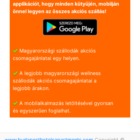
applikációt, hogy minden kütyüjén, mobilján
önnel legyen az összes akciós szállás!
Magyarországi szállodák akciós
csomagajánlatai egy helyen.
A legjobb magyarországi wellness
szállodák akciós csomagajánlatai a
legjobb árakon.
A mobilalkalmazás letöltésével gyorsan
és egyszerũen foglalhat.
www.budapesthotelsapartments.com
Copyright ©