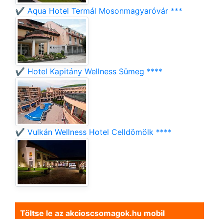
✔️ Aqua Hotel Termál Mosonmagyaróvár ***
✔️ Hotel Kapitány Wellness Sümeg ****
✔️ Vulkán Wellness Hotel Celldömölk ****
Töltse le az akcioscsomagok.hu mobil