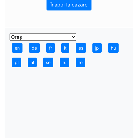
Înapoi la cazare
en
de
fr
it
es
jp
hu
pl
nl
se
ru
ro