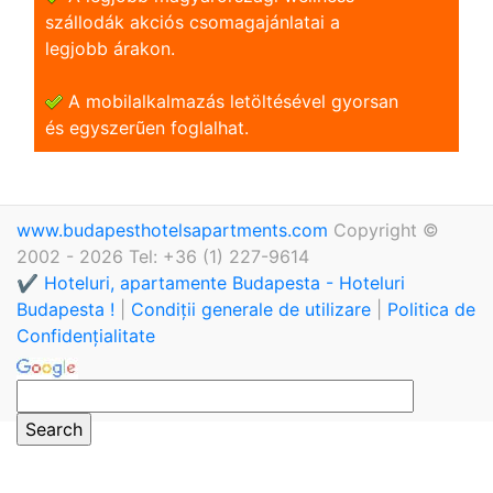
szállodák akciós csomagajánlatai a
legjobb árakon.
A mobilalkalmazás letöltésével gyorsan
és egyszerũen foglalhat.
www.budapesthotelsapartments.com
Copyright ©
2002 - 2026 Tel: +36 (1) 227-9614
✔️ Hoteluri, apartamente Budapesta - Hoteluri
Budapesta !
|
Condiții generale de utilizare
|
Politica de
Confidențialitate