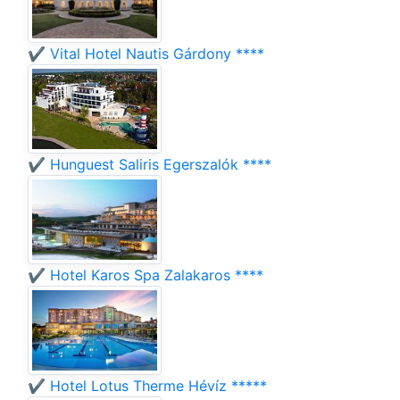
✔️ Vital Hotel Nautis Gárdony ****
✔️ Hunguest Saliris Egerszalók ****
✔️ Hotel Karos Spa Zalakaros ****
✔️ Hotel Lotus Therme Hévíz *****