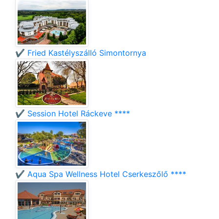
✔️ Fried Kastélyszálló Simontornya
✔️ Session Hotel Ráckeve ****
✔️ Aqua Spa Wellness Hotel Cserkeszőlő ****