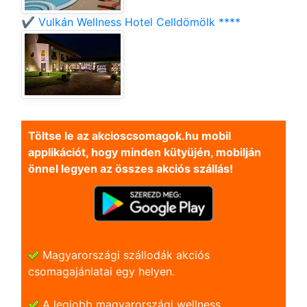
✔️ Vulkán Wellness Hotel Celldömölk ****
Töltse le az akcioscsomagok.hu mobil
applikációt, hogy minden kütyüjén, mobilján
önnel legyen az összes akciós szállás!
Magyarországi szállodák akciós
csomagajánlatai egy helyen.
A legjobb magyarországi wellness