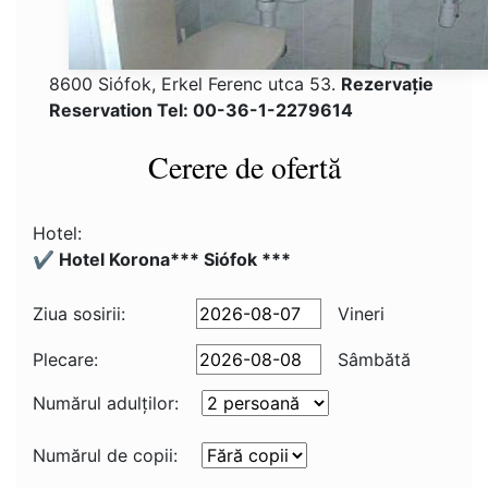
8600 Siófok, Erkel Ferenc utca 53.
Rezervaţie
Reservation Tel: 00-36-1-2279614
Cerere de ofertă
Hotel:
✔️ Hotel Korona*** Siófok ***
Ziua sosirii:
Vineri
Plecare:
Sâmbătă
Numărul adulţilor:
Numărul de copii: