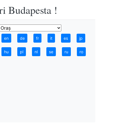
ri Budapesta !
en
de
fr
it
es
jp
hu
pl
nl
se
ru
ro