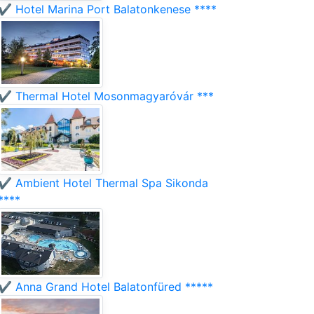
✔️ Hotel Marina Port Balatonkenese ****
✔️ Thermal Hotel Mosonmagyaróvár ***
✔️ Ambient Hotel Thermal Spa Sikonda
****
✔️ Anna Grand Hotel Balatonfüred *****