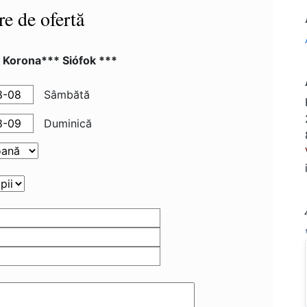
re de ofertă
 Korona*** Siófok ***
Sâmbătă
Duminică