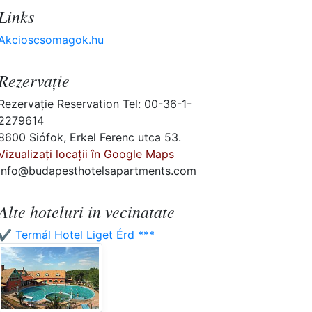
Links
Akcioscsomagok.hu
Rezervaţie
Rezervaţie Reservation Tel: 00-36-1-
2279614
8600 Siófok, Erkel Ferenc utca 53.
Vizualizați locații în Google Maps
info@budapesthotelsapartments.com
Alte hoteluri in vecinatate
✔️ Termál Hotel Liget Érd ***