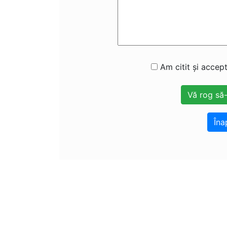
Am citit și accept
Îna