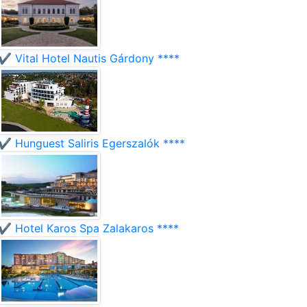
✔️ Vital Hotel Nautis Gárdony ****
✔️ Hunguest Saliris Egerszalók ****
✔️ Hotel Karos Spa Zalakaros ****