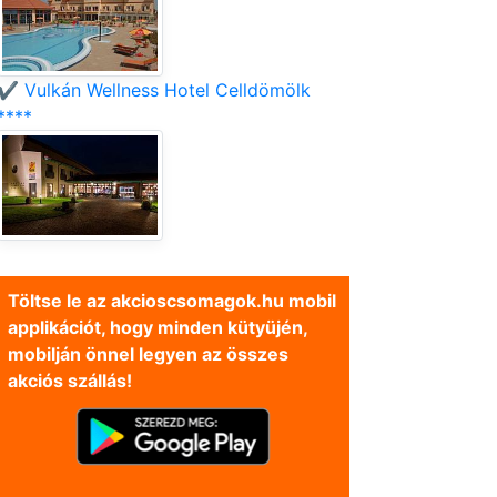
✔️ Vulkán Wellness Hotel Celldömölk
****
Töltse le az akcioscsomagok.hu mobil
applikációt, hogy minden kütyüjén,
mobilján önnel legyen az összes
akciós szállás!