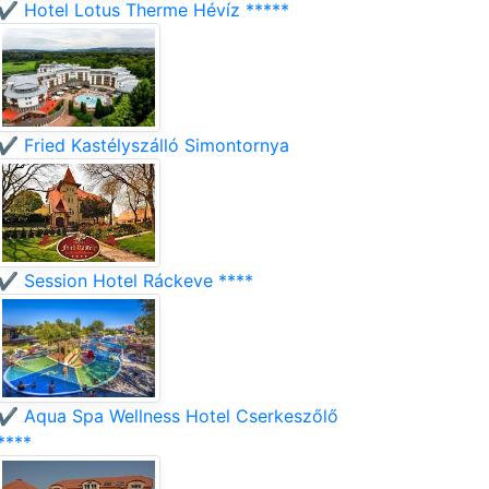
✔️ Hotel Lotus Therme Hévíz *****
✔️ Fried Kastélyszálló Simontornya
✔️ Session Hotel Ráckeve ****
✔️ Aqua Spa Wellness Hotel Cserkeszőlő
****