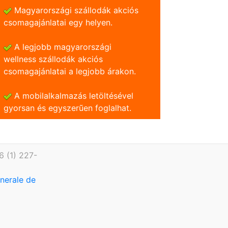
Magyarországi szállodák akciós
csomagajánlatai egy helyen.
A legjobb magyarországi
wellness szállodák akciós
csomagajánlatai a legjobb árakon.
A mobilalkalmazás letöltésével
gyorsan és egyszerũen foglalhat.
6 (1) 227-
enerale de