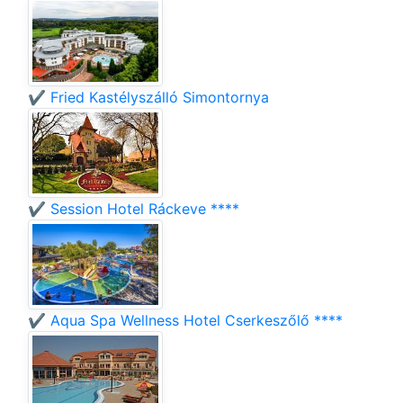
✔️ Fried Kastélyszálló Simontornya
✔️ Session Hotel Ráckeve ****
✔️ Aqua Spa Wellness Hotel Cserkeszőlő ****