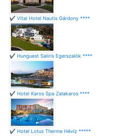
✔️ Vital Hotel Nautis Gárdony ****
✔️ Hunguest Saliris Egerszalók ****
✔️ Hotel Karos Spa Zalakaros ****
✔️ Hotel Lotus Therme Hévíz *****