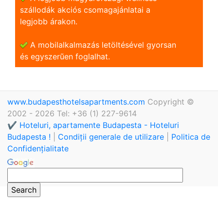
szállodák akciós csomagajánlatai a
legjobb árakon.
A mobilalkalmazás letöltésével gyorsan
és egyszerũen foglalhat.
www.budapesthotelsapartments.com
Copyright ©
2002 - 2026 Tel: +36 (1) 227-9614
✔️ Hoteluri, apartamente Budapesta - Hoteluri
Budapesta !
|
Condiții generale de utilizare
|
Politica de
Confidențialitate