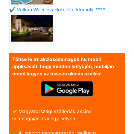
✔️ Vulkán Wellness Hotel Celldömölk ****
Töltse le az akcioscsomagok.hu mobil
applikációt, hogy minden kütyüjén, mobilján
önnel legyen az összes akciós szállás!
Magyarországi szállodák akciós
csomagajánlatai egy helyen.
A legjobb magyarországi wellness