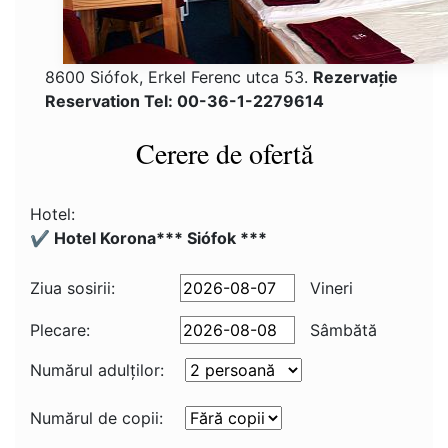
8600 Siófok, Erkel Ferenc utca 53.
Rezervaţie
Reservation Tel: 00-36-1-2279614
Cerere de ofertă
Hotel:
✔️ Hotel Korona*** Siófok ***
Ziua sosirii:
Vineri
Plecare:
Sâmbătă
Numărul adulţilor:
Numărul de copii: