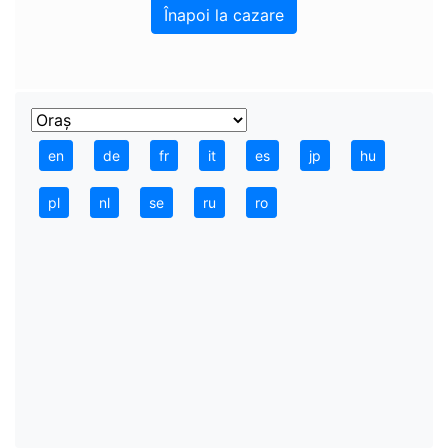
Înapoi la cazare
en
de
fr
it
es
jp
hu
pl
nl
se
ru
ro