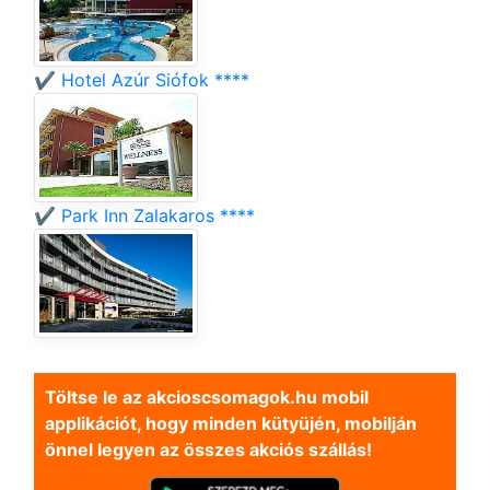
✔️ Hotel Azúr Siófok ****
✔️ Park Inn Zalakaros ****
Töltse le az akcioscsomagok.hu mobil
applikációt, hogy minden kütyüjén, mobilján
önnel legyen az összes akciós szállás!