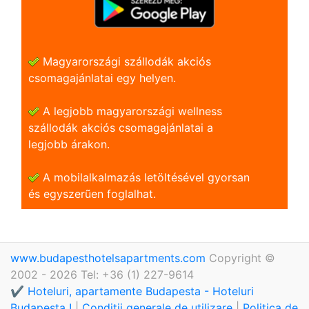
Magyarországi szállodák akciós
csomagajánlatai egy helyen.
A legjobb magyarországi wellness
szállodák akciós csomagajánlatai a
legjobb árakon.
A mobilalkalmazás letöltésével gyorsan
és egyszerũen foglalhat.
www.budapesthotelsapartments.com
Copyright ©
2002 - 2026 Tel: +36 (1) 227-9614
✔️ Hoteluri, apartamente Budapesta - Hoteluri
Budapesta !
|
Condiții generale de utilizare
|
Politica de