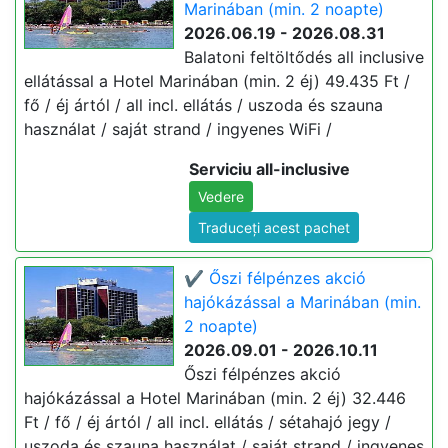
Marinában (min. 2 noapte)
2026.06.19 - 2026.08.31
Balatoni feltöltődés all inclusive
ellátással a Hotel Marinában (min. 2 éj) 49.435 Ft /
fő / éj ártól / all incl. ellátás / uszoda és szauna
használat / saját strand / ingyenes WiFi /
Serviciu all-inclusive
Vedere
Traduceți acest pachet
✔️ Őszi félpénzes akció
hajókázással a Marinában (min.
2 noapte)
2026.09.01 - 2026.10.11
Őszi félpénzes akció
hajókázással a Hotel Marinában (min. 2 éj) 32.446
Ft / fő / éj ártól / all incl. ellátás / sétahajó jegy /
uszoda és szauna használat / saját strand / ingyenes