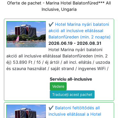
Oferte de pachet - Marina Hotel Balatonfüred*** All
Inclusive, Ungaria
✔️ Hotel Marina nyári balatoni
akció all inclusive ellátással
Balatonfüreden (min. 2 noapte)
2026.06.19 - 2026.08.31
Hotel Marina nyári balatoni
akció all inclusive ellátással Balatonfüreden (min. 2
éj) 53.890 Ft / fő / éj ártól / all incl. ellátás / uszoda
és szauna használat / saját strand / ingyenes WiFi /
Serviciu all-inclusive
Vedere
Traduceți acest pachet
✔️ Balatoni feltöltődés all
inclusive ellátással a Hotel