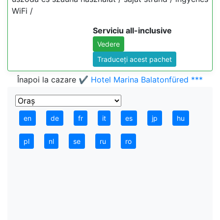
WiFi /
Serviciu all-inclusive
Vedere
Traduceți acest pachet
Înapoi la cazare
✔️ Hotel Marina Balatonfüred ***
en
de
fr
it
es
jp
hu
pl
nl
se
ru
ro