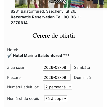
8231 Balatonfüred, Széchenyi út 26.
Rezervaţie Reservation Tel: 00-36-1-
2279614
Cerere de ofertă
Hotel:
✔️ Hotel Marina Balatonfüred ***
Ziua sosirii:
Sâmbătă
Plecare:
Duminică
Numărul adulţilor:
Numărul de copii: