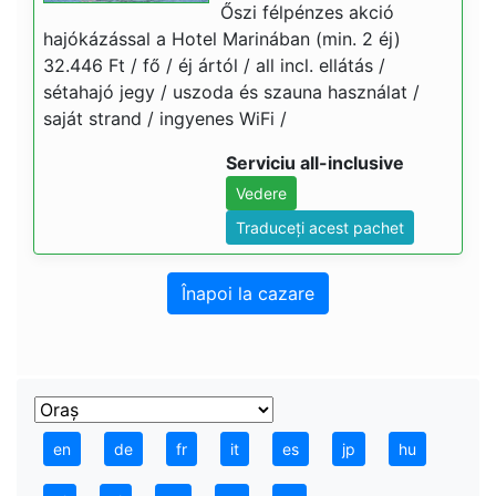
Őszi félpénzes akció
hajókázással a Hotel Marinában (min. 2 éj)
32.446 Ft / fő / éj ártól / all incl. ellátás /
sétahajó jegy / uszoda és szauna használat /
saját strand / ingyenes WiFi /
Serviciu all-inclusive
Vedere
Traduceți acest pachet
Înapoi la cazare
en
de
fr
it
es
jp
hu