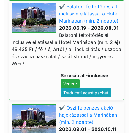
✔️ Balatoni feltöltődés all
inclusive ellátással a Hotel
Marinában (min. 2 noapte)
2026.06.19 - 2026.08.31
Balatoni feltöltődés all
inclusive ellátással a Hotel Marinában (min. 2 éj)
49.435 Ft / fő / éj ártól / all incl. ellátás / uszoda
és szauna használat / saját strand / ingyenes
WiFi /
Serviciu all-inclusive
Vedere
Traduceți acest pachet
✔️ Őszi félpénzes akció
hajókázással a Marinában
(min. 2 noapte)
2026.09.01 - 2026.10.11