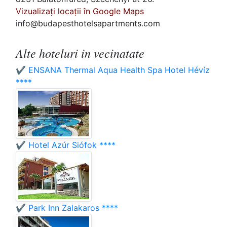
Vizualizați locații în Google Maps
info@budapesthotelsapartments.com
Alte hoteluri in vecinatate
✔️ ENSANA Thermal Aqua Health Spa Hotel Hévíz
****
✔️ Hotel Azúr Siófok ****
✔️ Park Inn Zalakaros ****