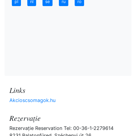
pl
nl
se
ru
ro
Links
Akcioscsomagok.hu
Rezervaţie
Rezervaţie Reservation Tel: 00-36-1-2279614
8231 Balatonfüred, Széchenyi út 26.