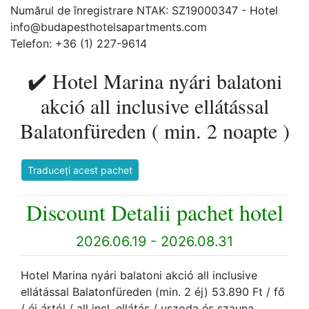
Numărul de înregistrare NTAK: SZ19000347 - Hotel
info@budapesthotelsapartments.com
Telefon: +36 (1) 227-9614
✔️ Hotel Marina nyári balatoni
akció all inclusive ellátással
Balatonfüreden ( min. 2 noapte )
Traduceți acest pachet
Discount Detalii pachet hotel
2026.06.19 - 2026.08.31
Hotel Marina nyári balatoni akció all inclusive
ellátással Balatonfüreden (min. 2 éj) 53.890 Ft / fő
/ éj ártól / all incl. ellátás / uszoda és szauna