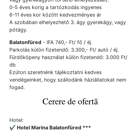
0-5 éves korig a tartózkodás ingyenes
6-11 éves kor között kedvezményes ár
A szobában elhelyezhető 3. ágy gyerekágy, vagy
pótágy.
Balatonfüred
- IFA 740,- Ft/ fő / éj
Parkolás külön fizetendő: 3.300,- Ft/ autó / éj.
Fürdőköpeny használat külön fizetendő: 3.000 Ft/
db
Ezúton szeretnénk tájékoztatni kedves
vendégeinket, hogy szállodánk háziállatokat nem
fogad.
Cerere de ofertă
Hotel:
✔️ Hotel Marina Balatonfüred ***