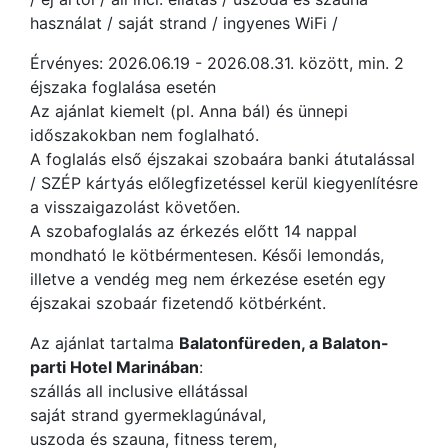
használat / saját strand / ingyenes WiFi /
Érvényes: 2026.06.19 - 2026.08.31. között, min. 2
éjszaka foglalása esetén
Az ajánlat kiemelt (pl. Anna bál) és ünnepi
időszakokban nem foglalható.
A foglalás első éjszakai szobaára banki átutalással
/ SZÉP kártyás előlegfizetéssel kerül kiegyenlítésre
a visszaigazolást követően.
A szobafoglalás az érkezés előtt 14 nappal
mondható le kötbérmentesen. Késői lemondás,
illetve a vendég meg nem érkezése esetén egy
éjszakai szobaár fizetendő kötbérként.
Az ajánlat tartalma
Balatonfüreden, a Balaton-
parti Hotel Marinában
:
szállás all inclusive ellátással
saját strand gyermeklagúnával,
uszoda és szauna, fitness terem,