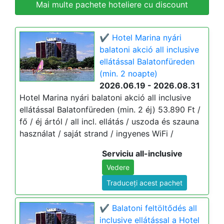
Mai multe pachete hoteliere cu discount
✔️ Hotel Marina nyári
balatoni akció all inclusive
ellátással Balatonfüreden
(min. 2 noapte)
2026.06.19 - 2026.08.31
Hotel Marina nyári balatoni akció all inclusive
ellátással Balatonfüreden (min. 2 éj) 53.890 Ft /
fő / éj ártól / all incl. ellátás / uszoda és szauna
használat / saját strand / ingyenes WiFi /
Serviciu all-inclusive
Vedere
Traduceți acest pachet
✔️ Balatoni feltöltődés all
inclusive ellátással a Hotel