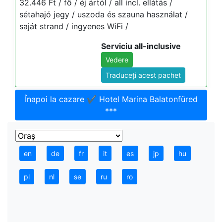
32.446 Ft / fő / éj ártól / all incl. ellátás /
sétahajó jegy / uszoda és szauna használat /
saját strand / ingyenes WiFi /
Serviciu all-inclusive
Vedere
Traduceți acest pachet
Înapoi la cazare ✔️ Hotel Marina Balatonfüred
***
en
de
fr
it
es
jp
hu
pl
nl
se
ru
ro