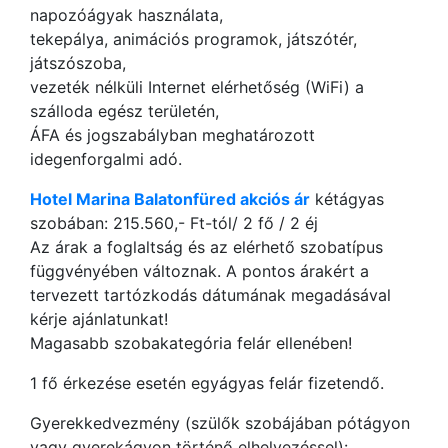
napozóágyak használata,
tekepálya, animációs programok, játszótér,
játszószoba,
vezeték nélküli Internet elérhetőség (WiFi) a
szálloda egész területén,
ÁFA és jogszabályban meghatározott
idegenforgalmi adó.
Hotel Marina Balatonfüred akciós ár
kétágyas
szobában: 215.560,- Ft-tól/ 2 fő / 2 éj
Az árak a foglaltság és az elérhető szobatípus
függvényében változnak. A pontos árakért a
tervezett tartózkodás dátumának megadásával
kérje ajánlatunkat!
Magasabb szobakategória felár ellenében!
1 fő érkezése esetén egyágyas felár fizetendő.
Gyerekkedvezmény (szülők szobájában pótágyon
vagy gyerekágyon történő elhelyezéssel):