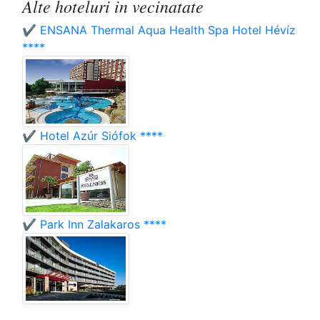
Alte hoteluri in vecinatate
✔️ ENSANA Thermal Aqua Health Spa Hotel Hévíz
****
✔️ Hotel Azúr Siófok ****
✔️ Park Inn Zalakaros ****