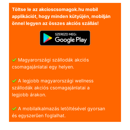
Töltse le az akcioscsomagok.hu mobil
applikációt, hogy minden kütyüjén, mobilján
önnel legyen az összes akciós szállás!
Magyarországi szállodák akciós
csomagajánlatai egy helyen.
A legjobb magyarországi wellness
szállodák akciós csomagajánlatai a
legjobb árakon.
A mobilalkalmazás letöltésével gyorsan
és egyszerũen foglalhat.