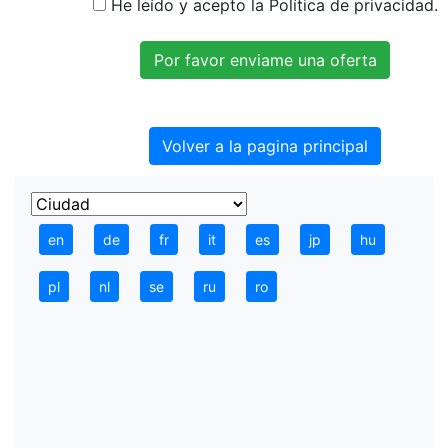
He leído y acepto la Política de privacidad.
Volver a la pagina principal
en
de
fr
it
es
jp
hu
pl
nl
se
ru
ro