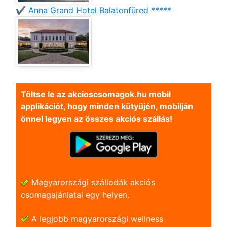
✔️ Anna Grand Hotel Balatonfüred *****
Töltse le az akcioscsomagok.hu mobil
applikációt, hogy minden kütyüjén, mobilján
önnel legyen az összes akciós szállás!
Magyarországi szállodák akciós
csomagajánlatai egy helyen.
A legjobb magyarországi wellness