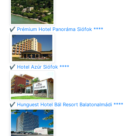
✔️ Prémium Hotel Panoráma Siófok ****
✔️ Hotel Azúr Siófok ****
✔️ Hunguest Hotel Bál Resort Balatonalmádi ****