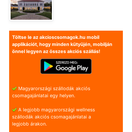
Töltse le az akcioscsomagok.hu mobil
applikációt, hogy minden kütyüjén, mobilján
önnel legyen az összes akciós szállás!
Magyarországi szállodák akciós
csomagajánlatai egy helyen.
A legjobb magyarországi wellness
szállodák akciós csomagajánlatai a
legjobb árakon.