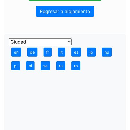
Regresar a alojamiento
en
de
fr
it
es
jp
hu
pl
nl
se
ru
ro