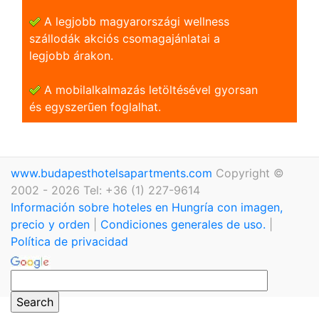
A legjobb magyarországi wellness
szállodák akciós csomagajánlatai a
legjobb árakon.
A mobilalkalmazás letöltésével gyorsan
és egyszerũen foglalhat.
www.budapesthotelsapartments.com
Copyright ©
2002 - 2026 Tel: +36 (1) 227-9614
Información sobre hoteles en Hungría con imagen,
precio y orden
|
Condiciones generales de uso.
|
Política de privacidad