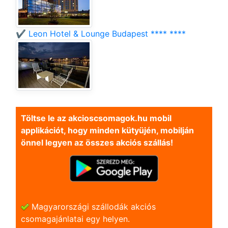
✔️ Leon Hotel & Lounge Budapest **** ****
Töltse le az akcioscsomagok.hu mobil
applikációt, hogy minden kütyüjén, mobilján
önnel legyen az összes akciós szállás!
Magyarországi szállodák akciós
csomagajánlatai egy helyen.