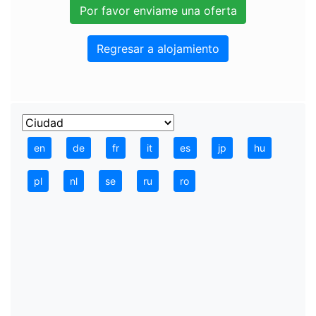
Regresar a alojamiento
en
de
fr
it
es
jp
hu
pl
nl
se
ru
ro