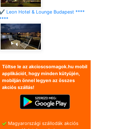
✔️ Leon Hotel & Lounge Budapest ****
****
Töltse le az akcioscsomagok.hu mobil
applikációt, hogy minden kütyüjén,
mobilján önnel legyen az összes
akciós szállás!
Magyarországi szállodák akciós