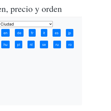
n, precio y orden
en
de
fr
it
es
jp
hu
pl
nl
se
ru
ro