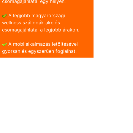
csomagajánlatai egy helyen.
A legjobb magyarországi
wellness szállodák akciós
csomagajánlatai a legjobb árakon.
A mobilalkalmazás letöltésével
gyorsan és egyszerũen foglalhat.