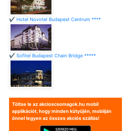
✔️ Hotel Novotel Budapest Centrum ****
✔️ Sofitel Budapest Chain Bridge *****
Töltse le az akcioscsomagok.hu mobil
applikációt, hogy minden kütyüjén, mobilján
önnel legyen az összes akciós szállás!