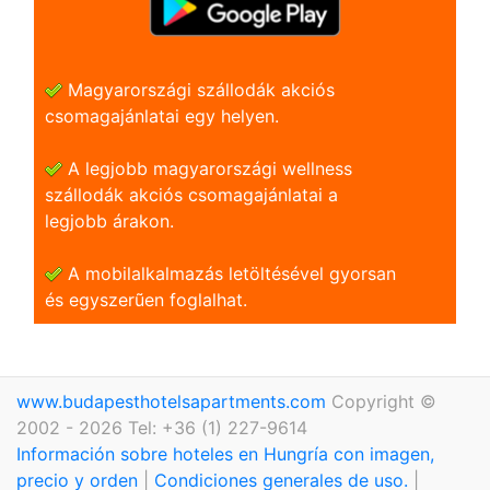
Magyarországi szállodák akciós
csomagajánlatai egy helyen.
A legjobb magyarországi wellness
szállodák akciós csomagajánlatai a
legjobb árakon.
A mobilalkalmazás letöltésével gyorsan
és egyszerũen foglalhat.
www.budapesthotelsapartments.com
Copyright ©
2002 - 2026 Tel: +36 (1) 227-9614
Información sobre hoteles en Hungría con imagen,
precio y orden
|
Condiciones generales de uso.
|