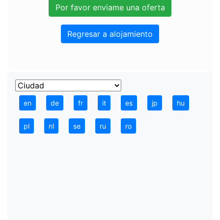
Regresar a alojamiento
en
de
fr
it
es
jp
hu
pl
nl
se
ru
ro