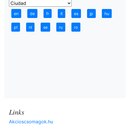
en
de
fr
it
es
jp
hu
pl
nl
se
ru
ro
Links
Akcioscsomagok.hu