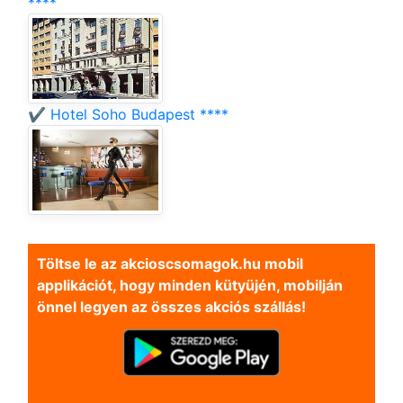
****
✔️ Hotel Soho Budapest ****
Töltse le az akcioscsomagok.hu mobil
applikációt, hogy minden kütyüjén, mobilján
önnel legyen az összes akciós szállás!