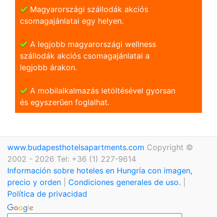
Magyarországi szállodák akciós
csomagajánlatai egy helyen.
A legjobb magyarországi wellness
szállodák akciós csomagajánlatai a
legjobb árakon.
A mobilalkalmazás letöltésével gyorsan
és egyszerũen foglalhat.
www.budapesthotelsapartments.com
Copyright ©
2002 - 2026 Tel: +36 (1) 227-9614
Información sobre hoteles en Hungría con imagen,
precio y orden
|
Condiciones generales de uso.
|
Política de privacidad