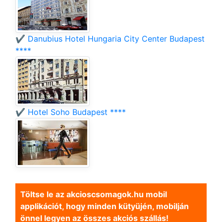
✔️ Danubius Hotel Hungaria City Center Budapest
****
✔️ Hotel Soho Budapest ****
Töltse le az akcioscsomagok.hu mobil
applikációt, hogy minden kütyüjén, mobilján
önnel legyen az összes akciós szállás!