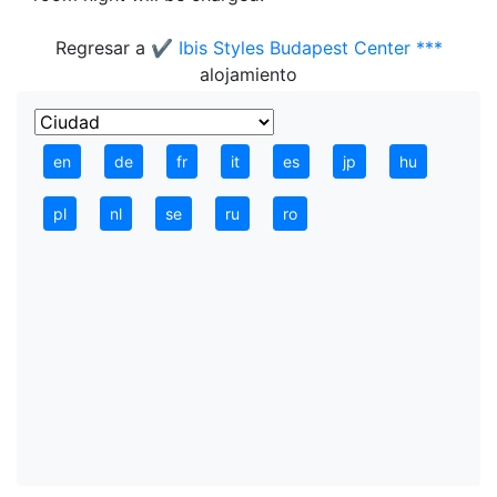
Regresar a
✔️ Ibis Styles Budapest Center ***
alojamiento
en
de
fr
it
es
jp
hu
pl
nl
se
ru
ro