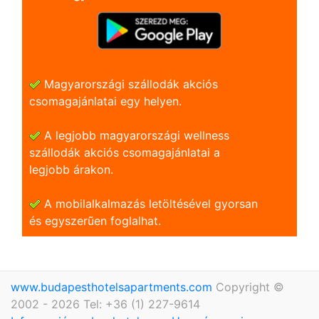
Magyarországi szállodák akciós
csomagajánlatai egy helyen.
A legjobb magyarországi wellness
szállodák akciós csomagajánlatai a
legjobb árakon.
A mobilalkalmazás letöltésével gyorsan
és egyszerũen foglalhat.
www.budapesthotelsapartments.com
Copyright ©
2002 - 2026 Tel: +36 (1) 227-9614