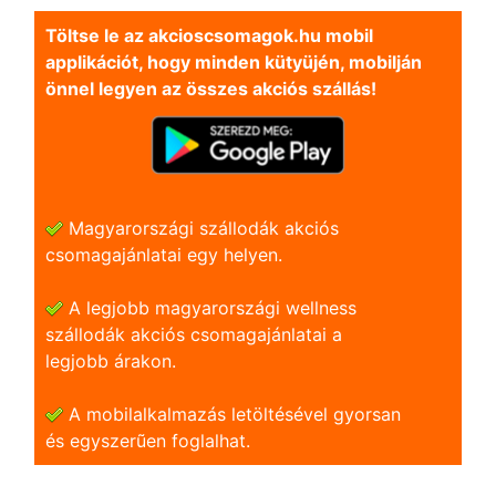
Töltse le az akcioscsomagok.hu mobil
applikációt, hogy minden kütyüjén, mobilján
önnel legyen az összes akciós szállás!
Magyarországi szállodák akciós
csomagajánlatai egy helyen.
A legjobb magyarországi wellness
szállodák akciós csomagajánlatai a
legjobb árakon.
A mobilalkalmazás letöltésével gyorsan
és egyszerũen foglalhat.