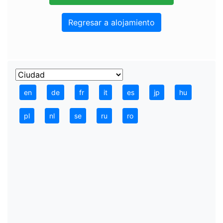
Regresar a alojamiento
en
de
fr
it
es
jp
hu
pl
nl
se
ru
ro