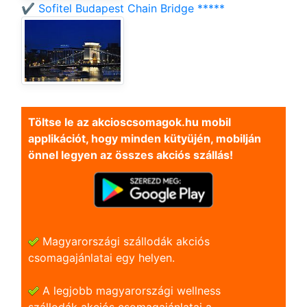
✔️ Sofitel Budapest Chain Bridge *****
Töltse le az akcioscsomagok.hu mobil
applikációt, hogy minden kütyüjén, mobilján
önnel legyen az összes akciós szállás!
Magyarországi szállodák akciós
csomagajánlatai egy helyen.
A legjobb magyarországi wellness
szállodák akciós csomagajánlatai a