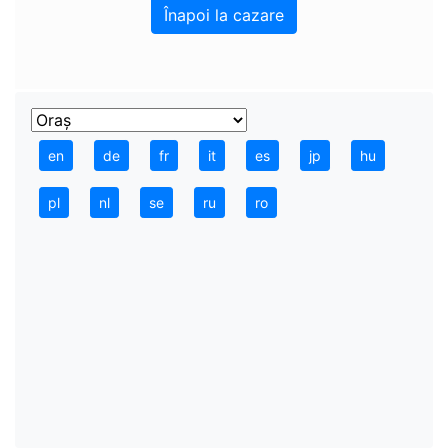
Înapoi la cazare
en
de
fr
it
es
jp
hu
pl
nl
se
ru
ro