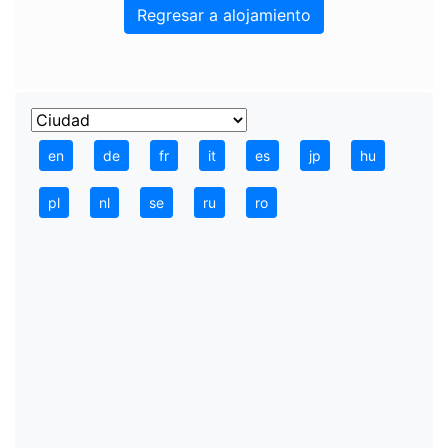
Regresar a alojamiento
en
de
fr
it
es
jp
hu
pl
nl
se
ru
ro