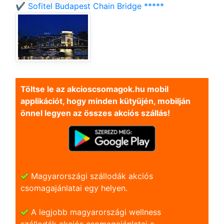
✔️ Sofitel Budapest Chain Bridge *****
Töltse le az akcioscsomagok.hu mobil
applikációt, hogy minden kütyüjén, mobilján
önnel legyen az összes akciós szállás!
Magyarországi szállodák akciós
csomagajánlatai egy helyen.
A legjobb magyarországi wellness
szállodák akciós csomagajánlatai a