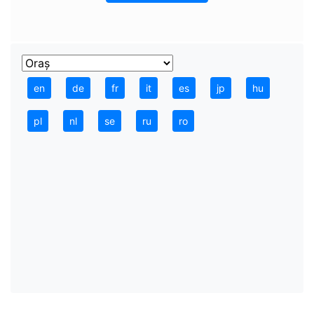
en
de
fr
it
es
jp
hu
pl
nl
se
ru
ro