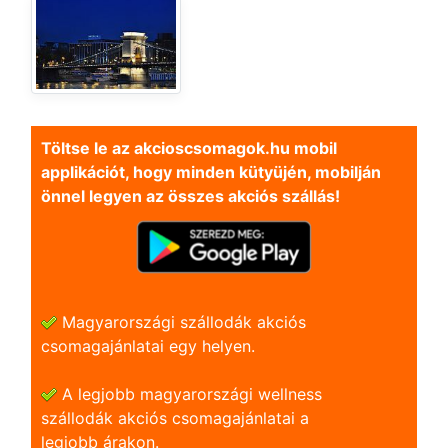
Töltse le az akcioscsomagok.hu mobil
applikációt, hogy minden kütyüjén, mobilján
önnel legyen az összes akciós szállás!
Magyarországi szállodák akciós
csomagajánlatai egy helyen.
A legjobb magyarországi wellness
szállodák akciós csomagajánlatai a
legjobb árakon.