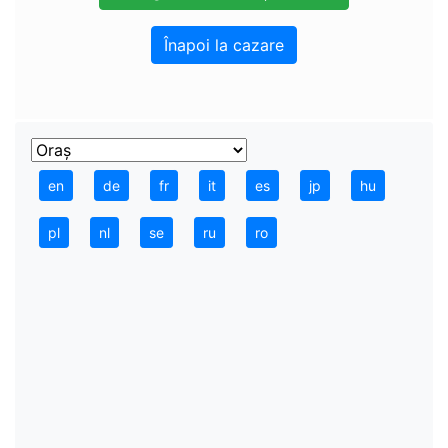
Înapoi la cazare
en
de
fr
it
es
jp
hu
pl
nl
se
ru
ro