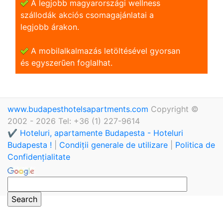
A legjobb magyarországi wellness
szállodák akciós csomagajánlatai a
legjobb árakon.
A mobilalkalmazás letöltésével gyorsan
és egyszerũen foglalhat.
www.budapesthotelsapartments.com
Copyright ©
2002 - 2026 Tel: +36 (1) 227-9614
✔️ Hoteluri, apartamente Budapesta - Hoteluri
Budapesta !
|
Condiții generale de utilizare
|
Politica de
Confidențialitate