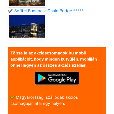
✔️ Sofitel Budapest Chain Bridge *****
Töltse le az akcioscsomagok.hu mobil
applikációt, hogy minden kütyüjén, mobilján
önnel legyen az összes akciós szállás!
Magyarországi szállodák akciós
csomagajánlatai egy helyen.