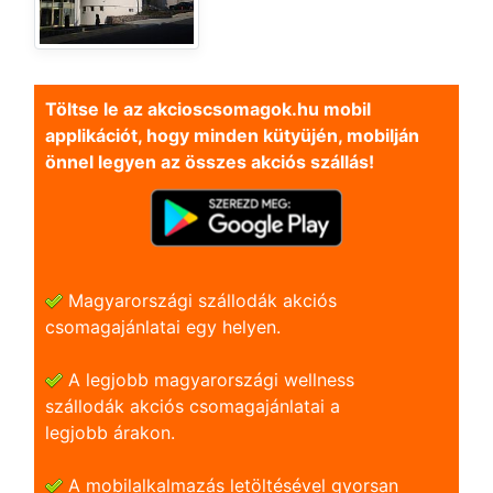
Töltse le az akcioscsomagok.hu mobil
applikációt, hogy minden kütyüjén, mobilján
önnel legyen az összes akciós szállás!
Magyarországi szállodák akciós
csomagajánlatai egy helyen.
A legjobb magyarországi wellness
szállodák akciós csomagajánlatai a
legjobb árakon.
A mobilalkalmazás letöltésével gyorsan