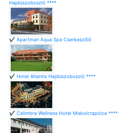
Hajdúszoboszló ****
✔️ Apartman Aqua Spa Cserkeszőlő
✔️ Hotel Atlantis Hajdúszoboszló ****
✔️ Calimbra Wellness Hotel Miskolctapolca ****