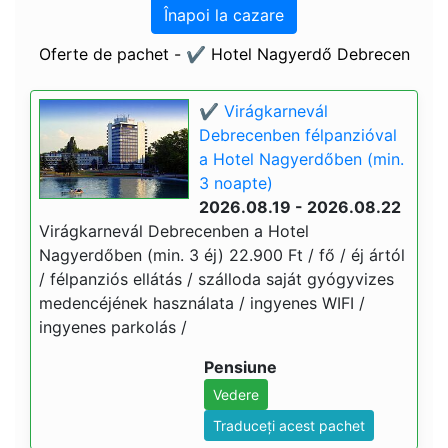
Înapoi la cazare
Oferte de pachet - ✔️ Hotel Nagyerdő Debrecen
✔️ Virágkarnevál
Debrecenben félpanzióval
a Hotel Nagyerdőben (min.
3 noapte)
2026.08.19 - 2026.08.22
Virágkarnevál Debrecenben a Hotel
Nagyerdőben (min. 3 éj) 22.900 Ft / fő / éj ártól
/ félpanziós ellátás / szálloda saját gyógyvizes
medencéjének használata / ingyenes WIFI /
ingyenes parkolás /
Pensiune
Vedere
Traduceți acest pachet