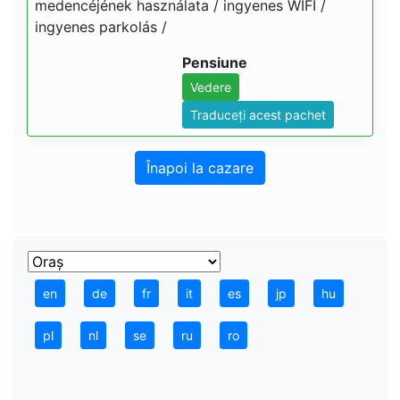
medencéjének használata / ingyenes WIFI /
ingyenes parkolás /
Pensiune
Vedere
Traduceți acest pachet
Înapoi la cazare
en
de
fr
it
es
jp
hu
pl
nl
se
ru
ro