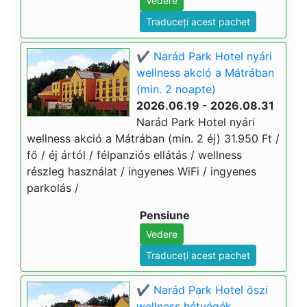
Vedere
Traduceți acest pachet
✔️ Narád Park Hotel nyári
wellness akció a Mátrában
(min. 2 noapte)
2026.06.19 - 2026.08.31
Narád Park Hotel nyári
wellness akció a Mátrában (min. 2 éj) 31.950 Ft /
fő / éj ártól / félpanziós ellátás / wellness
részleg használat / ingyenes WiFi / ingyenes
parkolás /
Pensiune
Vedere
Traduceți acest pachet
✔️ Narád Park Hotel őszi
wellness hétvégék