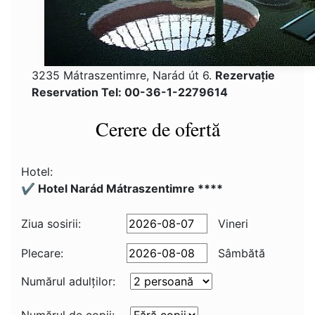
3235 Mátraszentimre, Narád út 6.
Rezervaţie
Reservation Tel: 00-36-1-2279614
Cerere de ofertă
Hotel:
✔️ Hotel Narád Mátraszentimre ****
Ziua sosirii:
Vineri
Plecare:
Sâmbătă
Numărul adulţilor: