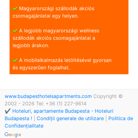
Magyarországi szállodák akciós
csomagajánlatai egy helyen.
A legjobb magyarországi wellness
szállodák akciós csomagajánlatai a
legjobb árakon.
A mobilalkalmazás letöltésével gyorsan
és egyszerũen foglalhat.
www.budapesthotelsapartments.com
Copyright ©
2002 - 2026 Tel: +36 (1) 227-9614
✔️ Hoteluri, apartamente Budapesta - Hoteluri
Budapesta !
|
Condiții generale de utilizare
|
Politica de
Confidențialitate