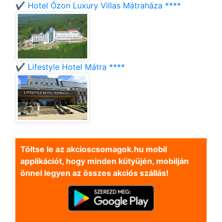
✔️ Hotel Ózon Luxury Villas Mátraháza ****
✔️ Lifestyle Hotel Mátra ****
Töltse le az akcioscsomagok.hu mobil
applikációt, hogy minden kütyüjén, mobilján
önnel legyen az összes akciós szállás!