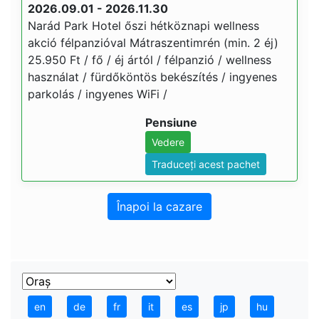
2026.09.01 - 2026.11.30
Narád Park Hotel őszi hétköznapi wellness
akció félpanzióval Mátraszentimrén (min. 2 éj)
25.950 Ft / fő / éj ártól / félpanzió / wellness
használat / fürdőköntös bekészítés / ingyenes
parkolás / ingyenes WiFi /
Pensiune
Vedere
Traduceți acest pachet
Înapoi la cazare
en
de
fr
it
es
jp
hu