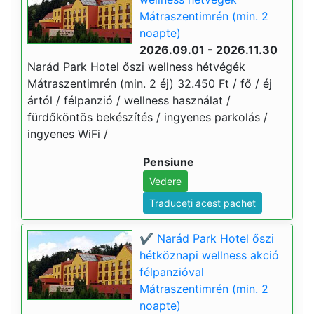
Mátraszentimrén (min. 2
noapte)
2026.09.01 - 2026.11.30
Narád Park Hotel őszi wellness hétvégék
Mátraszentimrén (min. 2 éj) 32.450 Ft / fő / éj
ártól / félpanzió / wellness használat /
fürdőköntös bekészítés / ingyenes parkolás /
ingyenes WiFi /
Pensiune
Vedere
Traduceți acest pachet
✔️ Narád Park Hotel őszi
hétköznapi wellness akció
félpanzióval
Mátraszentimrén (min. 2
noapte)