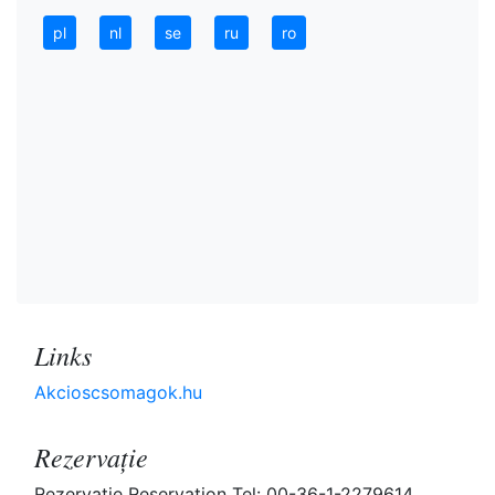
pl
nl
se
ru
ro
Links
Akcioscsomagok.hu
Rezervaţie
Rezervaţie Reservation Tel: 00-36-1-2279614