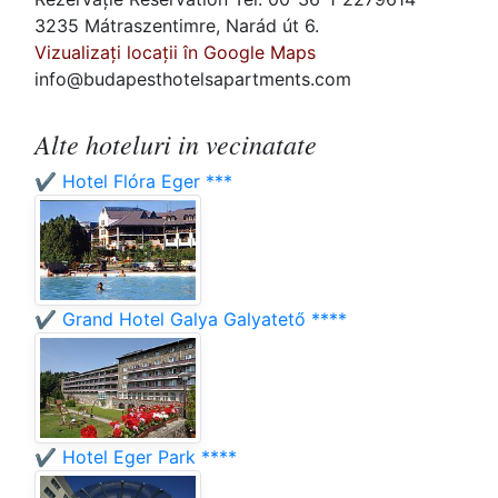
3235 Mátraszentimre, Narád út 6.
Vizualizați locații în Google Maps
info@budapesthotelsapartments.com
Alte hoteluri in vecinatate
✔️ Hotel Flóra Eger ***
✔️ Grand Hotel Galya Galyatető ****
✔️ Hotel Eger Park ****