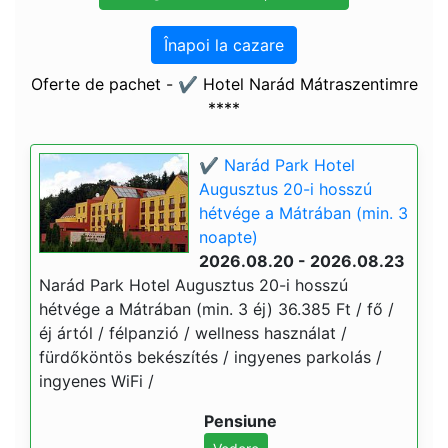
Înapoi la cazare
Oferte de pachet - ✔️ Hotel Narád Mátraszentimre
****
✔️ Narád Park Hotel
Augusztus 20-i hosszú
hétvége a Mátrában (min. 3
noapte)
2026.08.20 - 2026.08.23
Narád Park Hotel Augusztus 20-i hosszú
hétvége a Mátrában (min. 3 éj) 36.385 Ft / fő /
éj ártól / félpanzió / wellness használat /
fürdőköntös bekészítés / ingyenes parkolás /
ingyenes WiFi /
Pensiune