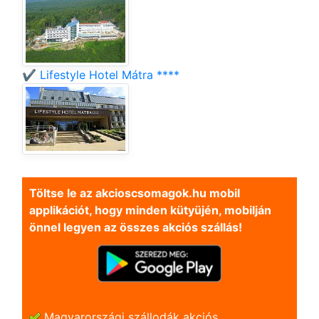
✔️ Lifestyle Hotel Mátra ****
Töltse le az akcioscsomagok.hu mobil
applikációt, hogy minden kütyüjén, mobilján
önnel legyen az összes akciós szállás!
Magyarországi szállodák akciós