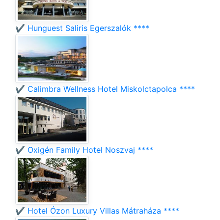
✔️ Hunguest Saliris Egerszalók ****
✔️ Calimbra Wellness Hotel Miskolctapolca ****
✔️ Oxigén Family Hotel Noszvaj ****
✔️ Hotel Ózon Luxury Villas Mátraháza ****