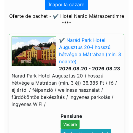
Înapoi la cazare
Oferte de pachet - ✔️ Hotel Narád Mátraszentimre
****
✔️ Narád Park Hotel
Augusztus 20-i hosszú
hétvége a Mátrában (min. 3
noapte)
2026.08.20 - 2026.08.23
Narád Park Hotel Augusztus 20-i hosszú
hétvége a Mátrában (min. 3 éj) 36.385 Ft / fő /
éj ártól / félpanzió / wellness használat /
fürdőköntös bekészítés / ingyenes parkolás /
ingyenes WiFi /
Pensiune
Vedere