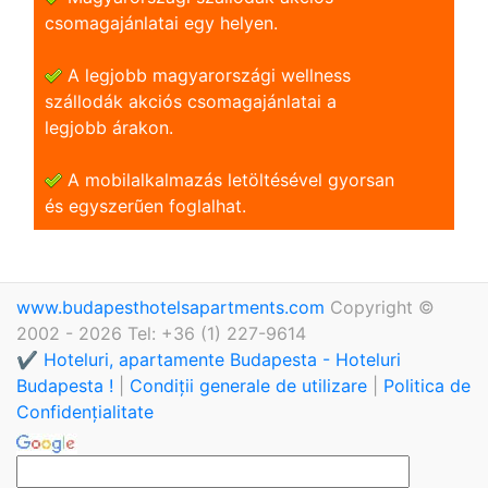
csomagajánlatai egy helyen.
A legjobb magyarországi wellness
szállodák akciós csomagajánlatai a
legjobb árakon.
A mobilalkalmazás letöltésével gyorsan
és egyszerũen foglalhat.
www.budapesthotelsapartments.com
Copyright ©
2002 - 2026 Tel: +36 (1) 227-9614
✔️ Hoteluri, apartamente Budapesta - Hoteluri
Budapesta !
|
Condiții generale de utilizare
|
Politica de
Confidențialitate