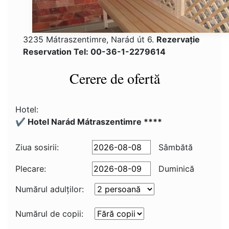
3235 Mátraszentimre, Narád út 6.
Rezervaţie
Reservation Tel: 00-36-1-2279614
Cerere de ofertă
Hotel:
✔️ Hotel Narád Mátraszentimre ****
Ziua sosirii:
Sâmbătă
Plecare:
Duminică
Numărul adulţilor:
Numărul de copii: