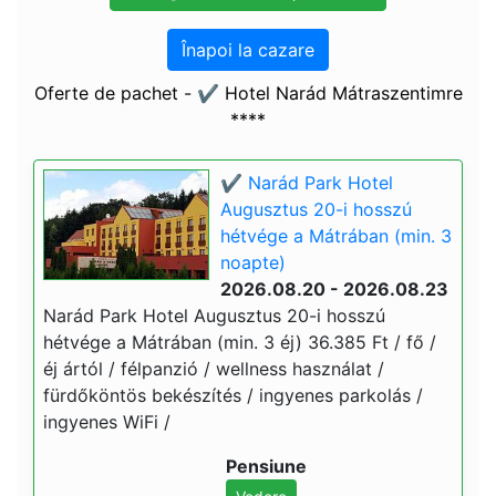
Înapoi la cazare
Oferte de pachet - ✔️ Hotel Narád Mátraszentimre
****
✔️ Narád Park Hotel
Augusztus 20-i hosszú
hétvége a Mátrában (min. 3
noapte)
2026.08.20 - 2026.08.23
Narád Park Hotel Augusztus 20-i hosszú
hétvége a Mátrában (min. 3 éj) 36.385 Ft / fő /
éj ártól / félpanzió / wellness használat /
fürdőköntös bekészítés / ingyenes parkolás /
ingyenes WiFi /
Pensiune