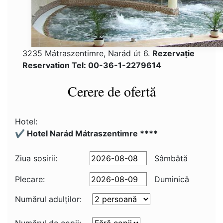
3235 Mátraszentimre, Narád út 6.
Rezervaţie
Reservation Tel: 00-36-1-2279614
Cerere de ofertă
Hotel:
✔️ Hotel Narád Mátraszentimre ****
Ziua sosirii:
Sâmbătă
Plecare:
Duminică
Numărul adulţilor: