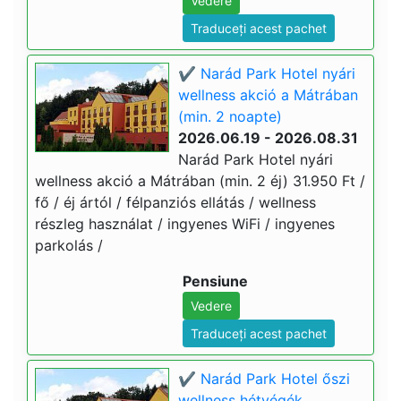
Vedere
Traduceți acest pachet
✔️ Narád Park Hotel nyári
wellness akció a Mátrában
(min. 2 noapte)
2026.06.19 - 2026.08.31
Narád Park Hotel nyári
wellness akció a Mátrában (min. 2 éj) 31.950 Ft /
fő / éj ártól / félpanziós ellátás / wellness
részleg használat / ingyenes WiFi / ingyenes
parkolás /
Pensiune
Vedere
Traduceți acest pachet
✔️ Narád Park Hotel őszi
wellness hétvégék