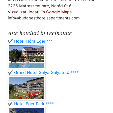
3235 Mátraszentimre, Narád út 6.
Vizualizați locații în Google Maps
info@budapesthotelsapartments.com
Alte hoteluri in vecinatate
✔️ Hotel Flóra Eger ***
✔️ Grand Hotel Galya Galyatető ****
✔️ Hotel Eger Park ****