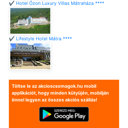
✔️ Hotel Ózon Luxury Villas Mátraháza ****
✔️ Lifestyle Hotel Mátra ****
Töltse le az akcioscsomagok.hu mobil
applikációt, hogy minden kütyüjén, mobilján
önnel legyen az összes akciós szállás!