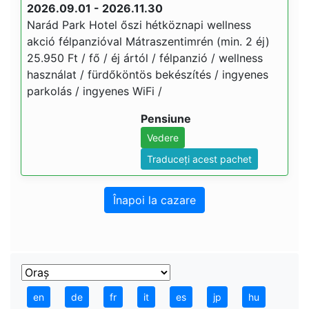
2026.09.01 - 2026.11.30
Narád Park Hotel őszi hétköznapi wellness
akció félpanzióval Mátraszentimrén (min. 2 éj)
25.950 Ft / fő / éj ártól / félpanzió / wellness
használat / fürdőköntös bekészítés / ingyenes
parkolás / ingyenes WiFi /
Pensiune
Vedere
Traduceți acest pachet
Înapoi la cazare
en
de
fr
it
es
jp
hu