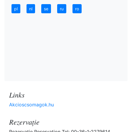
pl
nl
se
ru
ro
Links
Akcioscsomagok.hu
Rezervaţie
Rezervaţie Reservation Tel: 00-36-1-2279614