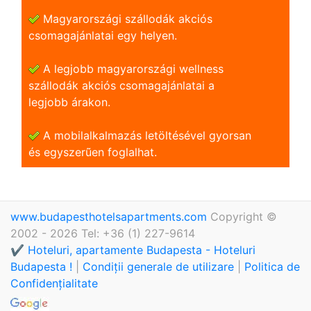
Magyarországi szállodák akciós
csomagajánlatai egy helyen.
A legjobb magyarországi wellness
szállodák akciós csomagajánlatai a
legjobb árakon.
A mobilalkalmazás letöltésével gyorsan
és egyszerũen foglalhat.
www.budapesthotelsapartments.com
Copyright ©
2002 - 2026 Tel: +36 (1) 227-9614
✔️ Hoteluri, apartamente Budapesta - Hoteluri
Budapesta !
|
Condiții generale de utilizare
|
Politica de
Confidențialitate