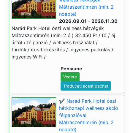
Mátraszentimrén (min. 2
noapte)
2026.09.01 - 2026.11.30
Narád Park Hotel őszi wellness hétvégék
Mátraszentimrén (min. 2 éj) 32.450 Ft / fő / éj
ártól / félpanzió / wellness használat /
fürdőköntös bekészítés / ingyenes parkolás /
ingyenes WiFi /
Pensiune
Vedere
Traduceți acest pachet
✔️ Narád Park Hotel őszi
hétköznapi wellness akció
félpanzióval
Mátraszentimrén (min. 2
noapte)