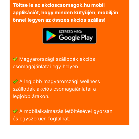
Töltse le az akcioscsomagok.hu mobil
applikációt, hogy minden kütyüjén, mobilján
önnel legyen az összes akciós szállás!
Magyarországi szállodák akciós
csomagajánlatai egy helyen.
A legjobb magyarországi wellness
szállodák akciós csomagajánlatai a
legjobb árakon.
A mobilalkalmazás letöltésével gyorsan
és egyszerũen foglalhat.