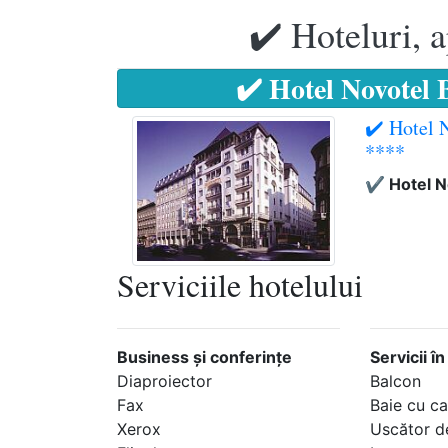
✔️ Hoteluri, 
✔️ Hotel Novotel
✔️ Hotel 
****
✔️ Hotel 
Serviciile hotelului
Business şi conferinţe
Servicii î
Diaproiector
Balcon
Fax
Baie cu c
Xerox
Uscător d