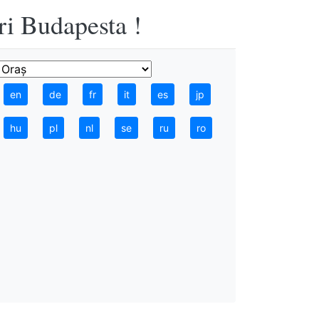
ri Budapesta !
en
de
fr
it
es
jp
hu
pl
nl
se
ru
ro