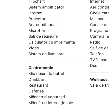
Flipchart
Internet
Sistem amplificator
Aer condi
Internet
Cheie car
Proiector
Minibar
Aer condiţionat
Canale de
Microfon
Programe t
Săli de reuniune
Cameră n
Calculator cu împrimantă
Radio
Video
Seif de c
Sistem de iluminare
Telefon
TV în cam
Duş
Gastronomie
Mic dejun de buffet
Drinkbar
Wellness,
Restaurant
Sală de fi
Cafenea
Măncăruri ungureşti
Măncăruri internaţionale