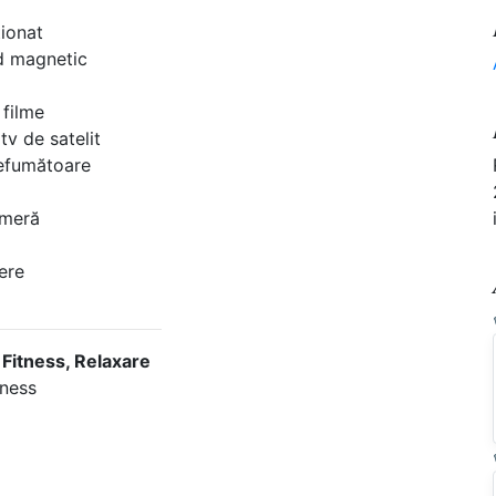
ţionat
d magnetic
 filme
v de satelit
efumătoare
ameră
ere
 Fitness, Relaxare
tness