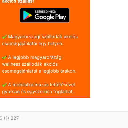
akciós szállás!
Magyarországi szállodák akciós
csomagajánlatai egy helyen.
A legjobb magyarországi
wellness szállodák akciós
csomagajánlatai a legjobb árakon.
A mobilalkalmazás letöltésével
gyorsan és egyszerũen foglalhat.
6 (1) 227-