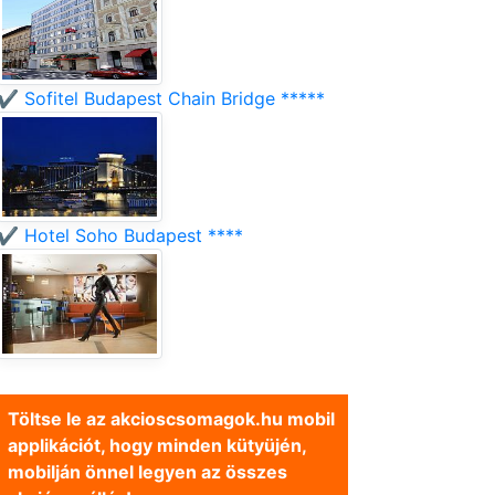
✔️ Sofitel Budapest Chain Bridge *****
✔️ Hotel Soho Budapest ****
Töltse le az akcioscsomagok.hu mobil
applikációt, hogy minden kütyüjén,
mobilján önnel legyen az összes