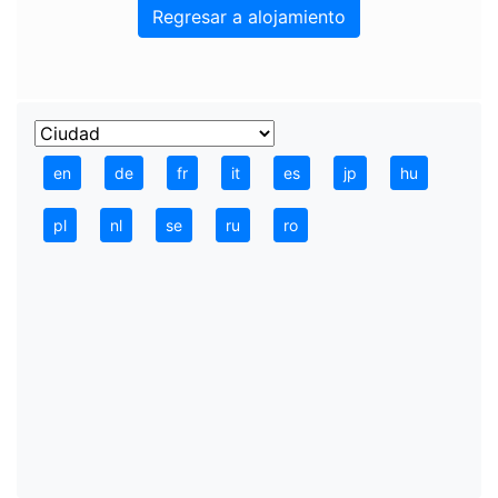
Regresar a alojamiento
en
de
fr
it
es
jp
hu
pl
nl
se
ru
ro