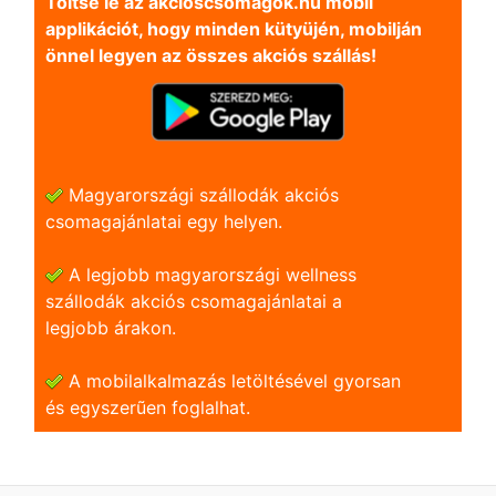
Töltse le az akcioscsomagok.hu mobil
applikációt, hogy minden kütyüjén, mobilján
önnel legyen az összes akciós szállás!
Magyarországi szállodák akciós
csomagajánlatai egy helyen.
A legjobb magyarországi wellness
szállodák akciós csomagajánlatai a
legjobb árakon.
A mobilalkalmazás letöltésével gyorsan
és egyszerũen foglalhat.