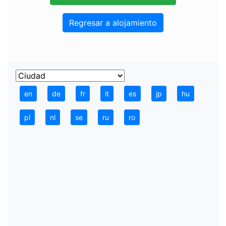
Regresar a alojamiento
en
de
fr
it
es
jp
hu
pl
nl
se
ru
ro