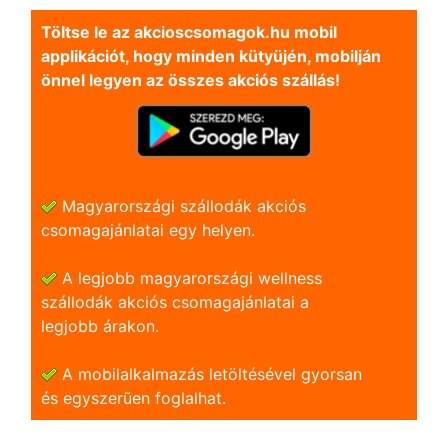
Töltse le az akcioscsomagok.hu mobil
applikációt, hogy minden kütyüjén, mobilján
önnel legyen az összes akciós szállás!
Magyarországi szállodák akciós
csomagajánlatai egy helyen.
A legjobb magyarországi wellness
szállodák akciós csomagajánlatai a
legjobb árakon.
A mobilalkalmazás letöltésével gyorsan
és egyszerũen foglalhat.