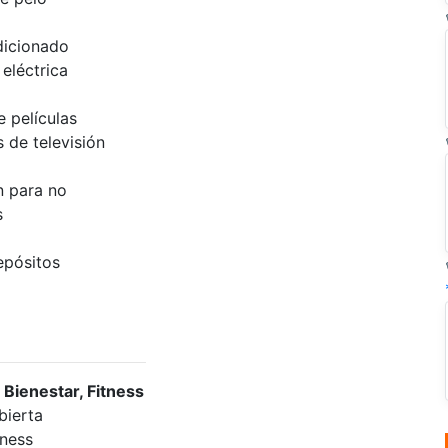
dicionado
eléctrica
 películas
 de televisión
n para no
s
epósitos
 Bienestar, Fitness
bierta
tness