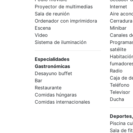
Proyector de multimedias
Internet
Sala de reunión
Aire acon
Ordenador con imprimidora
Cerradura 
Escena
Minibar
Video
Canales de
Sistema de iluminación
Programas
satélite
Habitació
Especialidades
fumadore
Gastronómicas
Radio
Desayuno buffet
Caja de d
Bar
Teléfono
Restaurante
Televisor
Comidas húngaras
Ducha
Comidas internacionales
Deportes,
Piscina cu
Sala de fi