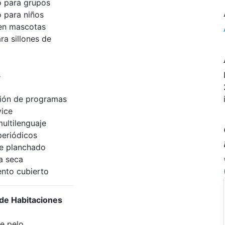
 para grupos
 para niños
en mascotas
ra sillones de
s
ión de programas
ice
ultilenguaje
periódicos
de planchado
a seca
nto cubierto
 de Habitaciones
e pelo