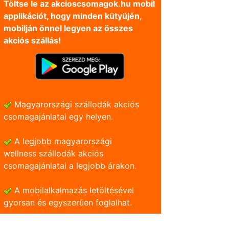
Töltse le az akcioscsomagok.hu mobil
applikációt, hogy minden kütyüjén,
mobilján önnel legyen az összes
akciós szállás!
Magyarországi szállodák akciós
csomagajánlatai egy helyen.
A legjobb magyarországi
wellness szállodák akciós
csomagajánlatai a legjobb árakon.
A mobilalkalmazás letöltésével
gyorsan és egyszerũen foglalhat.