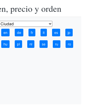
n, precio y orden
en
de
fr
it
es
jp
hu
pl
nl
se
ru
ro