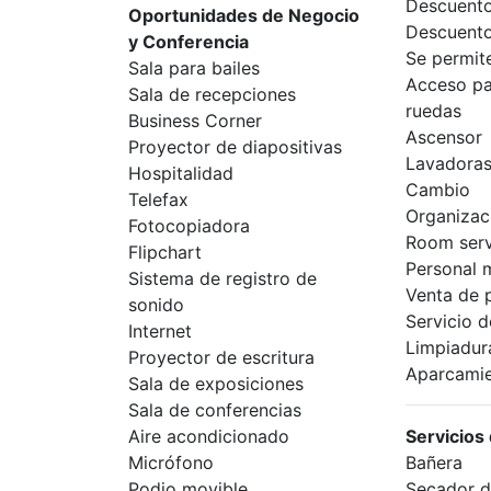
Descuento
Oportunidades de Negocio
Descuento
y Conferencia
Se permit
Sala para bailes
Acceso pa
Sala de recepciones
ruedas
Business Corner
Ascensor
Proyector de diapositivas
Lavadora
Hospitalidad
Cambio
Telefax
Organizac
Fotocopiadora
Room serv
Flipchart
Personal m
Sistema de registro de
Venta de 
sonido
Servicio 
Internet
Limpiadur
Proyector de escritura
Aparcamie
Sala de exposiciones
Sala de conferencias
Aire acondicionado
Servicios
Micrófono
Bañera
Podio movible
Secador d