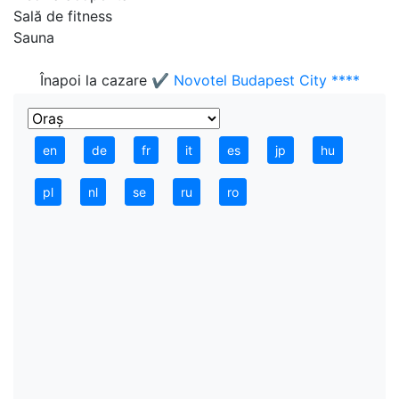
Sală de fitness
Sauna
Înapoi la cazare
✔️ Novotel Budapest City ****
en
de
fr
it
es
jp
hu
pl
nl
se
ru
ro