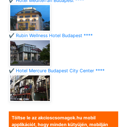
✔️ Hotel Mediterran Budapest ****
✔️ Rubin Wellness Hotel Budapest ****
✔️ Hotel Mercure Budapest City Center ****
Töltse le az akcioscsomagok.hu mobil
applikációt, hogy minden kütyüjén, mobilján