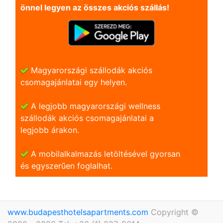
önnel legyen az összes akciós szállás!
Magyarországi szállodák akciós
csomagajánlatai egy helyen.
A legjobb magyarországi wellness
szállodák akciós csomagajánlatai a
legjobb árakon.
A mobilalkalmazás letöltésével gyorsan
és egyszerũen foglalhat.
www.budapesthotelsapartments.com
Copyright ©