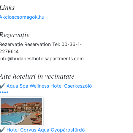
Links
Akcioscsomagok.hu
Rezervaţie
Rezervaţie Reservation Tel: 00-36-1-
2279614
info@budapesthotelsapartments.com
Alte hoteluri in vecinatate
✔️ Aqua Spa Wellness Hotel Cserkeszőlő
****
✔️ Hotel Corvus Aqua Gyopárosfürdő