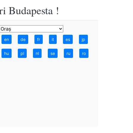
ri Budapesta !
en
de
fr
it
es
jp
hu
pl
nl
se
ru
ro