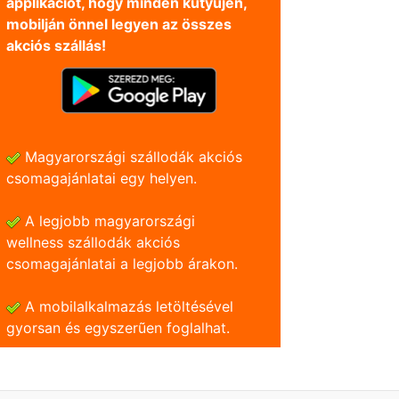
applikációt, hogy minden kütyüjén,
mobilján önnel legyen az összes
akciós szállás!
Magyarországi szállodák akciós
csomagajánlatai egy helyen.
A legjobb magyarországi
wellness szállodák akciós
csomagajánlatai a legjobb árakon.
A mobilalkalmazás letöltésével
gyorsan és egyszerũen foglalhat.