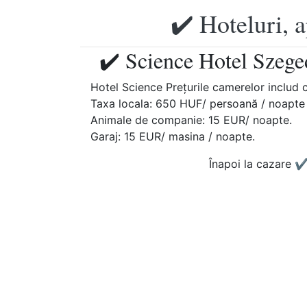
✔️ Hoteluri, 
✔️ Science Hotel Szege
Hotel Science Prețurile camerelor includ 
Taxa locala: 650 HUF/ persoană / noapte î
Animale de companie: 15 EUR/ noapte.
Garaj: 15 EUR/ masina / noapte.
Înapoi la cazare
✔️