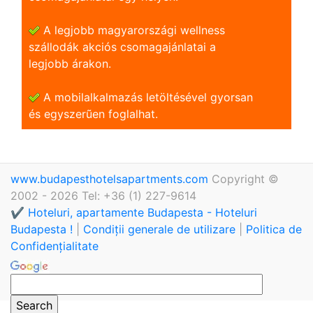
A legjobb magyarországi wellness
szállodák akciós csomagajánlatai a
legjobb árakon.
A mobilalkalmazás letöltésével gyorsan
és egyszerũen foglalhat.
www.budapesthotelsapartments.com
Copyright ©
2002 - 2026 Tel: +36 (1) 227-9614
✔️ Hoteluri, apartamente Budapesta - Hoteluri
Budapesta !
|
Condiții generale de utilizare
|
Politica de
Confidențialitate