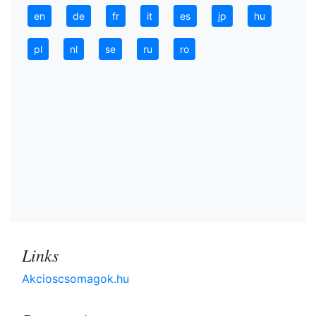
en
de
fr
it
es
jp
hu
pl
nl
se
ru
ro
Links
Akcioscsomagok.hu