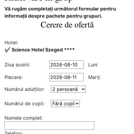
Vă rugăm completaţi următorul formular pentru
informaţii despre pachete pentru grupuri.
Cerere de ofertă
Hotel:
✔️ Science Hotel Szeged ****
Ziua sosirii:
Luni
Plecare:
Marţi
Numărul adulţilor:
Numărul de copii:
Numele complet:
Telefon: