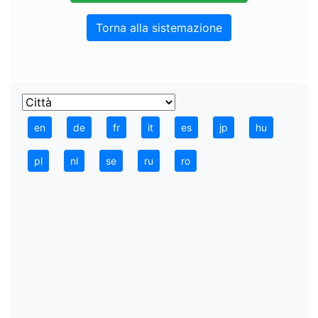
Torna alla sistemazione
en
de
fr
it
es
jp
hu
pl
nl
se
ru
ro