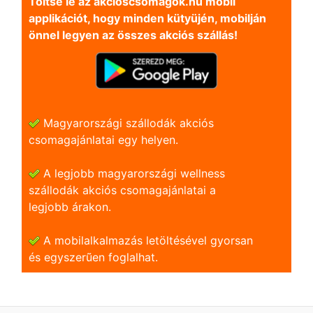
Töltse le az akcioscsomagok.hu mobil
applikációt, hogy minden kütyüjén, mobilján
önnel legyen az összes akciós szállás!
Magyarországi szállodák akciós
csomagajánlatai egy helyen.
A legjobb magyarországi wellness
szállodák akciós csomagajánlatai a
legjobb árakon.
A mobilalkalmazás letöltésével gyorsan
és egyszerũen foglalhat.