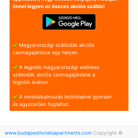
önnel legyen az összes akciós szállás!
Magyarországi szállodák akciós
csomagajánlatai egy helyen.
A legjobb magyarországi wellness
szállodák akciós csomagajánlatai a
legjobb árakon.
A mobilalkalmazás letöltésével gyorsan
és egyszerũen foglalhat.
www.budapesthotelsapartments.com
Copyright ©