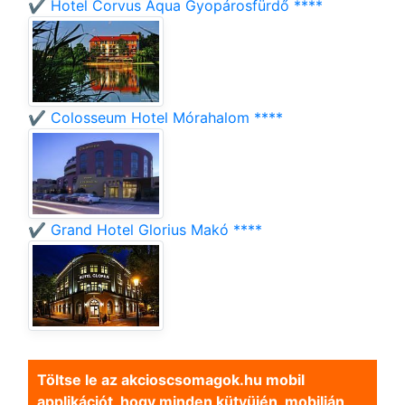
✔️ Hotel Corvus Aqua Gyopárosfürdő ****
✔️ Colosseum Hotel Mórahalom ****
✔️ Grand Hotel Glorius Makó ****
Töltse le az akcioscsomagok.hu mobil
applikációt, hogy minden kütyüjén, mobilján