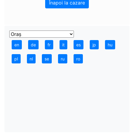
Înapoi la cazare
en
de
fr
it
es
jp
hu
pl
nl
se
ru
ro