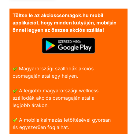
Töltse le az akcioscsomagok.hu mobil
applikációt, hogy minden kütyüjén, mobilján
önnel legyen az összes akciós szállás!
Magyarországi szállodák akciós
csomagajánlatai egy helyen.
A legjobb magyarországi wellness
szállodák akciós csomagajánlatai a
legjobb árakon.
A mobilalkalmazás letöltésével gyorsan
és egyszerũen foglalhat.