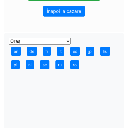
Înapoi la cazare
en
de
fr
it
es
jp
hu
pl
nl
se
ru
ro