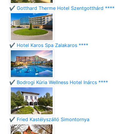
✔️ Gotthard Therme Hotel Szentgotthárd ****
✔️ Hotel Karos Spa Zalakaros ****
✔️ Bodrogi Kúria Wellness Hotel Inárcs ****
✔️ Fried Kastélyszálló Simontornya