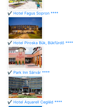
✔️ Hotel Fagus Sopron ****
✔️ Hotel Piroska Bük, Bükfürdő ****
✔️ Park Inn Sárvár ****
✔️ Hotel Aquarell Cegléd ****