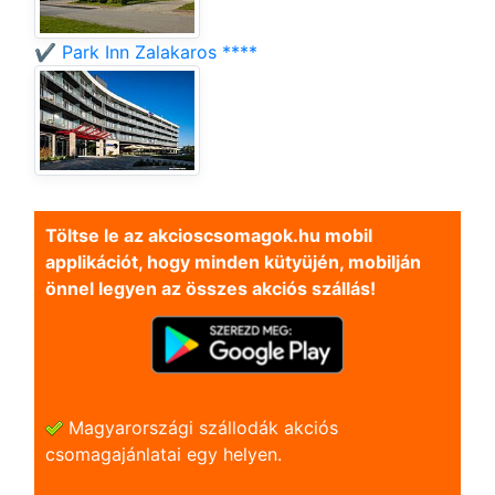
✔️ Park Inn Zalakaros ****
Töltse le az akcioscsomagok.hu mobil
applikációt, hogy minden kütyüjén, mobilján
önnel legyen az összes akciós szállás!
Magyarországi szállodák akciós
csomagajánlatai egy helyen.