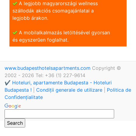
A legjobb magyarországi wellness
szállodák akciós csomagajánlatai a
legjobb árakon.
A mobilalkalmazás letöltésével gyorsan
és egyszerũen foglalhat.
www.budapesthotelsapartments.com
Copyright ©
2002 - 2026 Tel: +36 (1) 227-9614
✔️ Hoteluri, apartamente Budapesta - Hoteluri
Budapesta !
|
Condiții generale de utilizare
|
Politica de
Confidențialitate