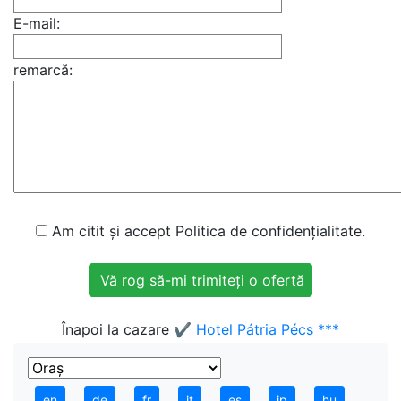
E-mail:
remarcă:
Am citit și accept Politica de confidențialitate.
Înapoi la cazare
✔️ Hotel Pátria Pécs ***
en
de
fr
it
es
jp
hu