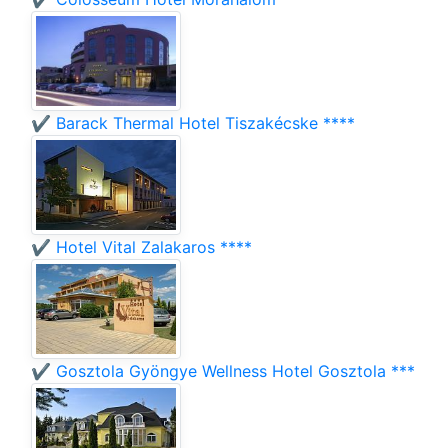
✔️ Barack Thermal Hotel Tiszakécske ****
✔️ Hotel Vital Zalakaros ****
✔️ Gosztola Gyöngye Wellness Hotel Gosztola ***