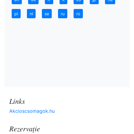
pl
nl
se
ru
ro
Links
Akcioscsomagok.hu
Rezervaţie