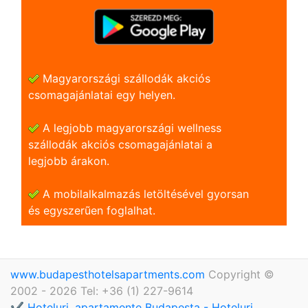
Magyarországi szállodák akciós
csomagajánlatai egy helyen.
A legjobb magyarországi wellness
szállodák akciós csomagajánlatai a
legjobb árakon.
A mobilalkalmazás letöltésével gyorsan
és egyszerũen foglalhat.
www.budapesthotelsapartments.com
Copyright ©
2002 - 2026 Tel: +36 (1) 227-9614
✔️ Hoteluri, apartamente Budapesta - Hoteluri