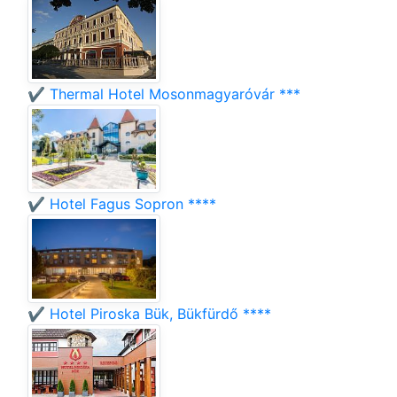
✔️ Thermal Hotel Mosonmagyaróvár ***
✔️ Hotel Fagus Sopron ****
✔️ Hotel Piroska Bük, Bükfürdő ****