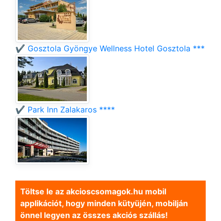
✔️ Gosztola Gyöngye Wellness Hotel Gosztola ***
✔️ Park Inn Zalakaros ****
Töltse le az akcioscsomagok.hu mobil
applikációt, hogy minden kütyüjén, mobilján
önnel legyen az összes akciós szállás!