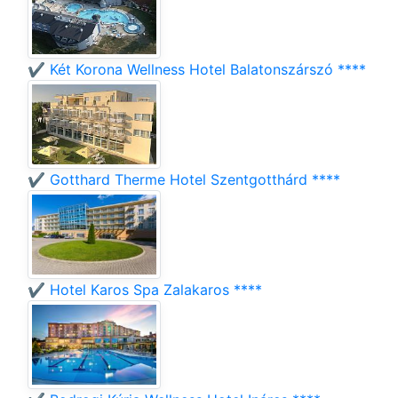
✔️ Két Korona Wellness Hotel Balatonszárszó ****
✔️ Gotthard Therme Hotel Szentgotthárd ****
✔️ Hotel Karos Spa Zalakaros ****