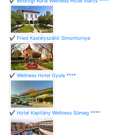
✔️ Bodrogi Kúria Wellness Hotel Inárcs ****
✔️ Fried Kastélyszálló Simontornya
✔️ Wellness Hotel Gyula ****
✔️ Hotel Kapitány Wellness Sümeg ****