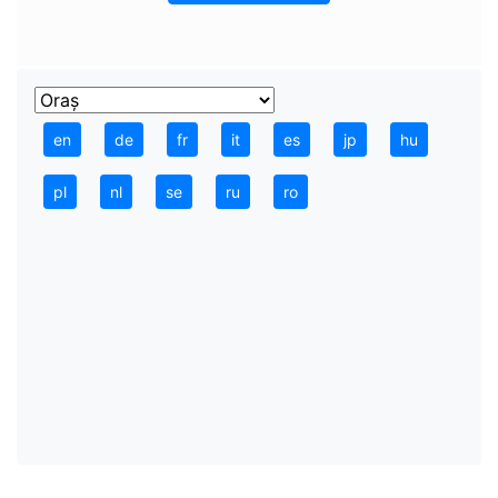
en
de
fr
it
es
jp
hu
pl
nl
se
ru
ro