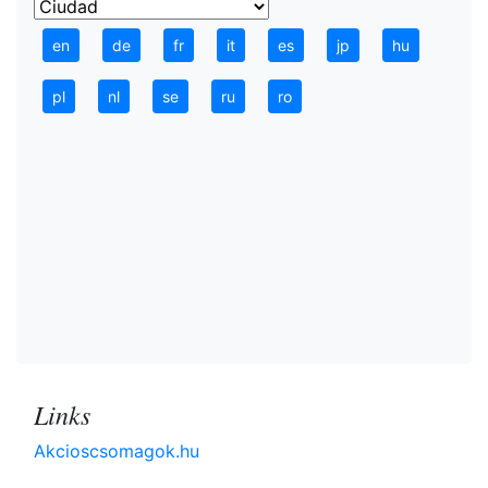
en
de
fr
it
es
jp
hu
pl
nl
se
ru
ro
Links
Akcioscsomagok.hu