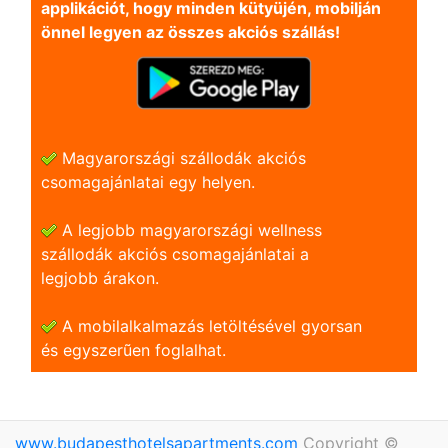
applikációt, hogy minden kütyüjén, mobilján
önnel legyen az összes akciós szállás!
Magyarországi szállodák akciós
csomagajánlatai egy helyen.
A legjobb magyarországi wellness
szállodák akciós csomagajánlatai a
legjobb árakon.
A mobilalkalmazás letöltésével gyorsan
és egyszerũen foglalhat.
www.budapesthotelsapartments.com
Copyright ©