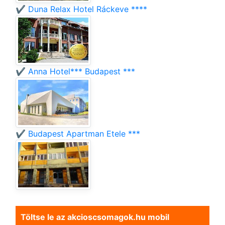
✔️ Duna Relax Hotel Ráckeve ****
✔️ Anna Hotel*** Budapest ***
✔️ Budapest Apartman Etele ***
Töltse le az akcioscsomagok.hu mobil