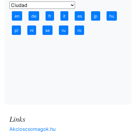
en
de
fr
it
es
jp
hu
pl
nl
se
ru
ro
Links
Akcioscsomagok.hu