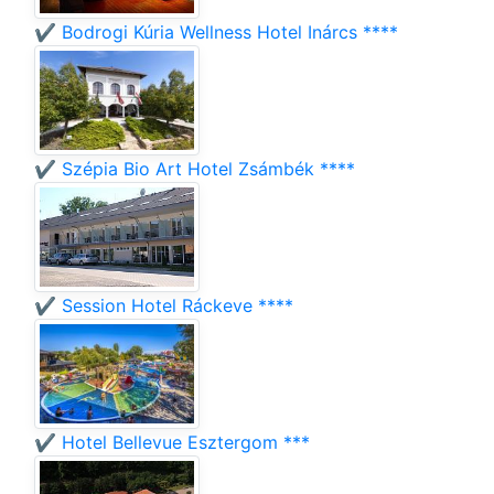
✔️ Bodrogi Kúria Wellness Hotel Inárcs ****
✔️ Szépia Bio Art Hotel Zsámbék ****
✔️ Session Hotel Ráckeve ****
✔️ Hotel Bellevue Esztergom ***