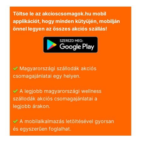
Töltse le az akcioscsomagok.hu mobil
applikációt, hogy minden kütyüjén, mobilján
önnel legyen az összes akciós szállás!
Magyarországi szállodák akciós
csomagajánlatai egy helyen.
A legjobb magyarországi wellness
szállodák akciós csomagajánlatai a
legjobb árakon.
A mobilalkalmazás letöltésével gyorsan
és egyszerũen foglalhat.