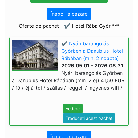
Înapoi la cazare
Oferte de pachet - ✔️ Hotel Rába Győr ***
✔️ Nyári barangolás
Győrben a Danubius Hotel
Rábában (min. 2 noapte)
2026.05.01 - 2026.08.31
Nyári barangolás Győrben
a Danubius Hotel Rábában (min. 2 éj) 41,50 EUR
/ fő / éj ártól / szállás / reggeli / ingyenes wifi /
Vedere
Traduceți acest pachet
Înapoi la cazare