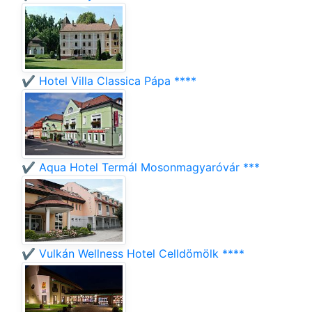
✔️ Hotel Villa Classica Pápa ****
✔️ Aqua Hotel Termál Mosonmagyaróvár ***
✔️ Vulkán Wellness Hotel Celldömölk ****