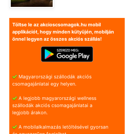
Töltse le az akcioscsomagok.hu mobil
applikációt, hogy minden kütyüjén, mobilján
önnel legyen az összes akciós szállás!
Magyarországi szállodák akciós
csomagajánlatai egy helyen.
A legjobb magyarországi wellness
szállodák akciós csomagajánlatai a
legjobb árakon.
A mobilalkalmazás letöltésével gyorsan
és egyszerũen foglalhat.