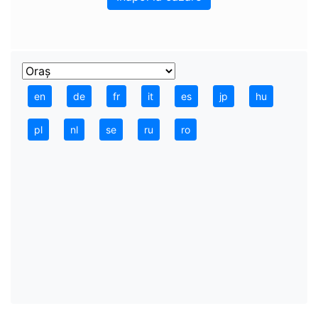
en
de
fr
it
es
jp
hu
pl
nl
se
ru
ro