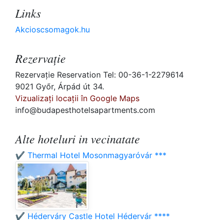
Links
Akcioscsomagok.hu
Rezervaţie
Rezervaţie Reservation Tel: 00-36-1-2279614
9021 Győr, Árpád út 34.
Vizualizați locații în Google Maps
info@budapesthotelsapartments.com
Alte hoteluri in vecinatate
✔️ Thermal Hotel Mosonmagyaróvár ***
✔️ Héderváry Castle Hotel Hédervár ****