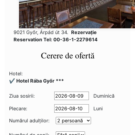
9021 Győr, Árpád út 34.
Rezervaţie
Reservation Tel: 00-36-1-2279614
Cerere de ofertă
Hotel:
✔️ Hotel Rába Győr ***
Ziua sosirii:
Duminică
Plecare:
Luni
Numărul adulţilor: