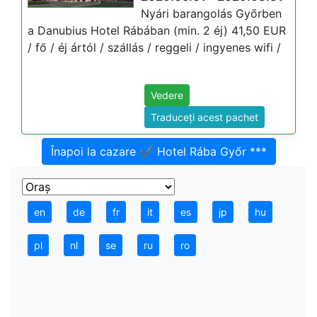
Nyári barangolás Győrben
a Danubius Hotel Rábában (min. 2 éj) 41,50 EUR
/ fő / éj ártól / szállás / reggeli / ingyenes wifi /
Vedere
Traduceți acest pachet
Înapoi la cazare ✔️ Hotel Rába Győr ***
en
de
fr
it
es
jp
hu
pl
nl
se
ru
ro