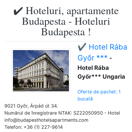
✔️ Hoteluri, apartamente
Budapesta - Hoteluri
Budapesta !
✔️ Hotel Rába
Győr ***
-
Hotel Rába
Győr*** Ungaria
Oferte de pachet: 1
bucată
9021 Győr, Árpád út 34.
Numărul de înregistrare NTAK: SZ22050950 - Hotel
info@budapesthotelsapartments.com
Telefon: +36 (1) 227-9614