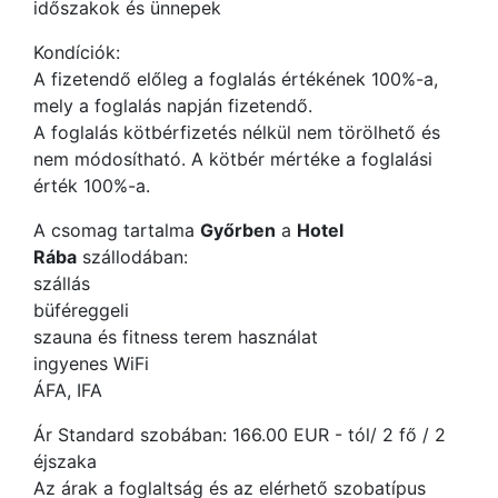
időszakok és ünnepek
Kondíciók:
A fizetendő előleg a foglalás értékének 100%-a,
mely a foglalás napján fizetendő.
A foglalás kötbérfizetés nélkül nem törölhető és
nem módosítható. A kötbér mértéke a foglalási
érték 100%-a.
A csomag tartalma
Győrben
a
Hotel
Rába
szállodában:
szállás
büféreggeli
szauna és fitness terem használat
ingyenes WiFi
ÁFA, IFA
Ár Standard szobában: 166.00 EUR - tól/ 2 fő / 2
éjszaka
Az árak a foglaltság és az elérhető szobatípus