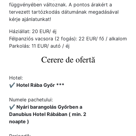
függvényében változnak. A pontos árakért a
tervezett tartózkodás dátumának megadásával
kérje ajánlatunkat!
Háziállat: 20 EUR/ éj
Félpanziós vacsora (2 fogás): 22 EUR/ fő / alkalom
Parkolás: 11 EUR/ autó / éj
Cerere de ofertă
Hotel:
✔️ Hotel Rába Győr ***
Numele pachetului:
✔️ Nyári barangolás Győrben a
Danubius Hotel Rábában ( min. 2
noapte )