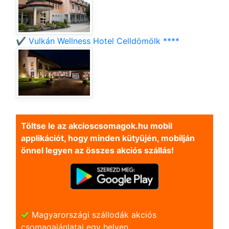
✔️ Vulkán Wellness Hotel Celldömölk ****
Töltse le az akcioscsomagok.hu mobil
applikációt, hogy minden kütyüjén, mobilján
önnel legyen az összes akciós szállás!
Magyarországi szállodák akciós
csomagajánlatai egy helyen.