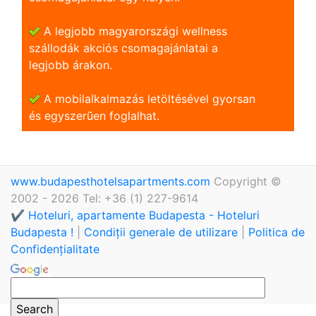
A legjobb magyarországi wellness
szállodák akciós csomagajánlatai a
legjobb árakon.
A mobilalkalmazás letöltésével gyorsan
és egyszerũen foglalhat.
www.budapesthotelsapartments.com
Copyright ©
2002 - 2026 Tel: +36 (1) 227-9614
✔️ Hoteluri, apartamente Budapesta - Hoteluri
Budapesta !
|
Condiții generale de utilizare
|
Politica de
Confidențialitate