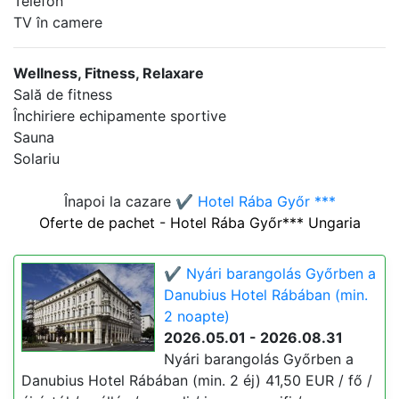
Telefon
TV în camere
Wellness, Fitness, Relaxare
Sală de fitness
Închiriere echipamente sportive
Sauna
Solariu
Înapoi la cazare
✔️ Hotel Rába Győr ***
Oferte de pachet - Hotel Rába Győr*** Ungaria
✔️ Nyári barangolás Győrben a
Danubius Hotel Rábában (min.
2 noapte)
2026.05.01 - 2026.08.31
Nyári barangolás Győrben a
Danubius Hotel Rábában (min. 2 éj) 41,50 EUR / fő /