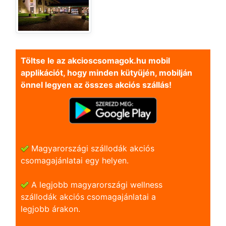
Töltse le az akcioscsomagok.hu mobil
applikációt, hogy minden kütyüjén, mobilján
önnel legyen az összes akciós szállás!
Magyarországi szállodák akciós
csomagajánlatai egy helyen.
A legjobb magyarországi wellness
szállodák akciós csomagajánlatai a
legjobb árakon.