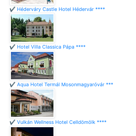
✔️ Héderváry Castle Hotel Hédervár ****
✔️ Hotel Villa Classica Pápa ****
✔️ Aqua Hotel Termál Mosonmagyaróvár ***
✔️ Vulkán Wellness Hotel Celldömölk ****