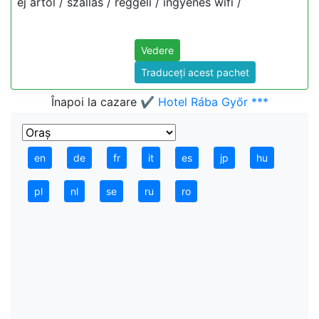
éj ártól / szállás / reggeli / ingyenes wifi /
Vedere
Traduceți acest pachet
Înapoi la cazare
✔️ Hotel Rába Győr ***
en
de
fr
it
es
jp
hu
pl
nl
se
ru
ro