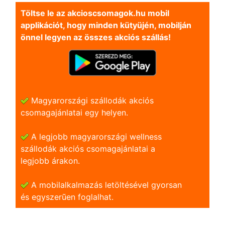
Töltse le az akcioscsomagok.hu mobil
applikációt, hogy minden kütyüjén, mobilján
önnel legyen az összes akciós szállás!
Magyarországi szállodák akciós
csomagajánlatai egy helyen.
A legjobb magyarországi wellness
szállodák akciós csomagajánlatai a
legjobb árakon.
A mobilalkalmazás letöltésével gyorsan
és egyszerũen foglalhat.