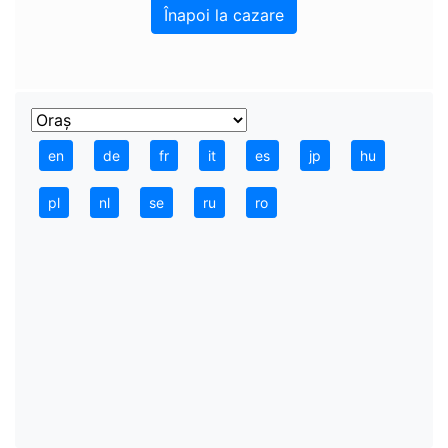
Înapoi la cazare
en
de
fr
it
es
jp
hu
pl
nl
se
ru
ro