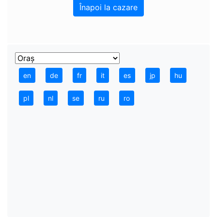
Înapoi la cazare
en
de
fr
it
es
jp
hu
pl
nl
se
ru
ro