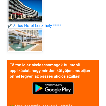
✔️ Sirius Hotel Keszthely ****
Töltse le az akcioscsomagok.hu mobil
applikációt, hogy minden kütyüjén, mobilján
önnel legyen az összes akciós szállás!
Magyarországi szállodák akciós