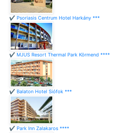
✔️ Psoriasis Centrum Hotel Harkány ***
✔️ MJUS Resort Thermal Park Körmend ****
✔️ Balaton Hotel Siófok ***
✔️ Park Inn Zalakaros ****