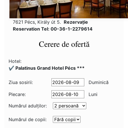
7621 Pécs, Király út 5.
Rezervaţie
Reservation Tel: 00-36-1-2279614
Cerere de ofertă
Hotel:
✔️ Palatinus Grand Hotel Pécs ***
Ziua sosirii:
Duminică
Plecare:
Luni
Numărul adulţilor:
Numărul de copii: