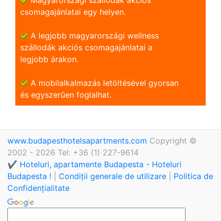
csomagajánlatai egy helyen.
A legjobb magyarországi wellness
szállodák akciós csomagajánlatai a
legjobb árakon.
A mobilalkalmazás letöltésével gyorsan
és egyszerũen foglalhat.
www.budapesthotelsapartments.com
Copyright ©
2002 - 2026 Tel: +36 (1) 227-9614
✔️ Hoteluri, apartamente Budapesta - Hoteluri
Budapesta !
|
Condiții generale de utilizare
|
Politica de
Confidențialitate