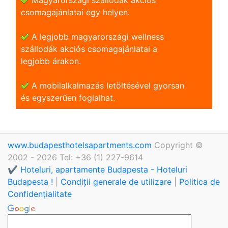
csomagajánlatai egy helyen.
A legjobb magyarországi wellness
szállodák akciós csomagajánlatai a
legjobb árakon.
A mobilalkalmazás letöltésével gyorsan
és egyszerũen foglalhat.
www.budapesthotelsapartments.com
Copyright ©
2002 - 2026 Tel: +36 (1) 227-9614
✔️ Hoteluri, apartamente Budapesta - Hoteluri
Budapesta !
|
Condiții generale de utilizare
|
Politica de
Confidențialitate