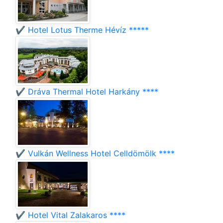
✔️ Hotel Lotus Therme Hévíz *****
✔️ Dráva Thermal Hotel Harkány ****
✔️ Vulkán Wellness Hotel Celldömölk ****
✔️ Hotel Vital Zalakaros ****