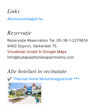
Links
Akcioscsomagok.hu
Rezervaţie
Rezervaţie Reservation Tel: 00-36-1-2279614
9400 Sopron, Várkerület 75.
Vizualizați locații în Google Maps
info@budapesthotelsapartments.com
Alte hoteluri in vecinatate
✔️ Thermal Hotel Mosonmagyaróvár ***