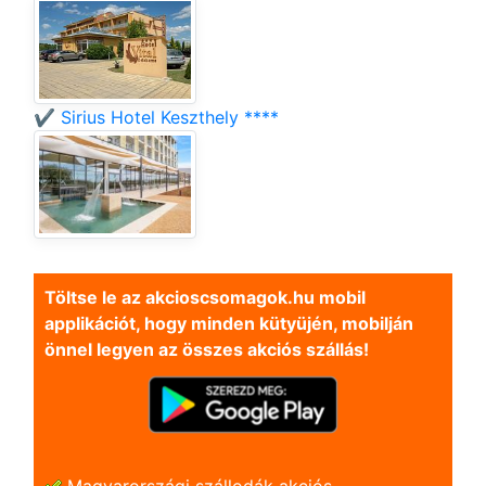
✔️ Sirius Hotel Keszthely ****
Töltse le az akcioscsomagok.hu mobil
applikációt, hogy minden kütyüjén, mobilján
önnel legyen az összes akciós szállás!
Magyarországi szállodák akciós