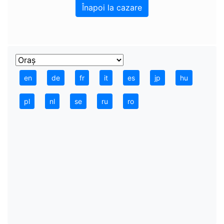
Înapoi la cazare
en
de
fr
it
es
jp
hu
pl
nl
se
ru
ro