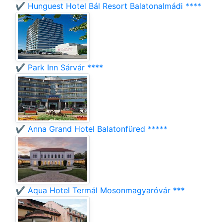
✔️ Hunguest Hotel Bál Resort Balatonalmádi ****
✔️ Park Inn Sárvár ****
✔️ Anna Grand Hotel Balatonfüred *****
✔️ Aqua Hotel Termál Mosonmagyaróvár ***