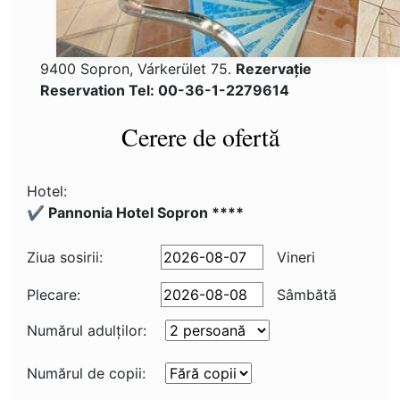
9400 Sopron, Várkerület 75.
Rezervaţie
Reservation Tel: 00-36-1-2279614
Cerere de ofertă
Hotel:
✔️ Pannonia Hotel Sopron ****
Ziua sosirii:
Vineri
Plecare:
Sâmbătă
Numărul adulţilor:
Numărul de copii: