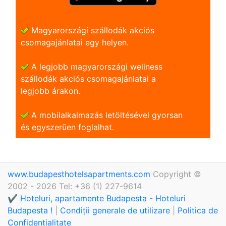
Magyarországi szállodák akciós
csomagajánlatai egy helyen.
A legjobb magyarországi wellness
szállodák akciós csomagajánlatai a
legjobb árakon.
A mobilalkalmazás letöltésével gyorsan
és egyszerũen foglalhat.
www.budapesthotelsapartments.com
Copyright ©
2002 - 2026 Tel: +36 (1) 227-9614
✔️ Hoteluri, apartamente Budapesta - Hoteluri
Budapesta !
|
Condiții generale de utilizare
|
Politica de
Confidențialitate