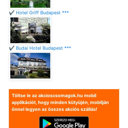
✔️ Hotel Griff Budapest ***
✔️ Budai Hotel Budapest ***
Töltse le az akcioscsomagok.hu mobil
applikációt, hogy minden kütyüjén, mobilján
önnel legyen az összes akciós szállás!