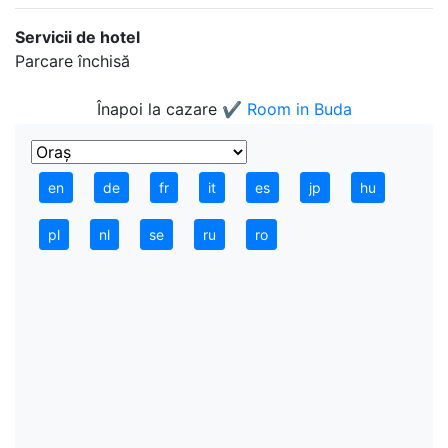
Servicii de hotel
Parcare închisă
Înapoi la cazare
✔️ Room in Buda
en
de
fr
it
es
jp
hu
pl
nl
se
ru
ro