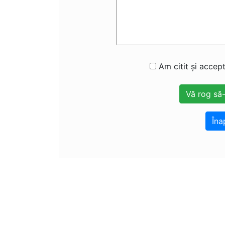
Am citit și accept
Îna