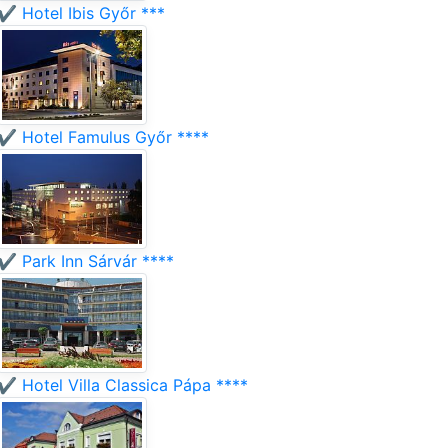
✔️ Hotel Ibis Győr ***
✔️ Hotel Famulus Győr ****
✔️ Park Inn Sárvár ****
✔️ Hotel Villa Classica Pápa ****