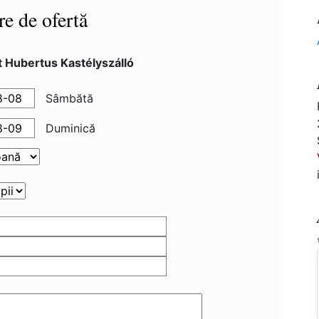
re de ofertă
 Hubertus Kastélyszálló
Sâmbătă
Duminică