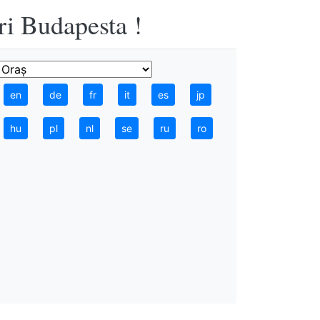
ri Budapesta !
en
de
fr
it
es
jp
hu
pl
nl
se
ru
ro