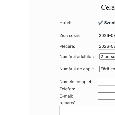
Cere
Hotel:
✔️ Szent
Ziua sosirii:
Plecare:
Numărul adulţilor:
Numărul de copii:
Numele complet:
Telefon:
E-mail:
remarcă: