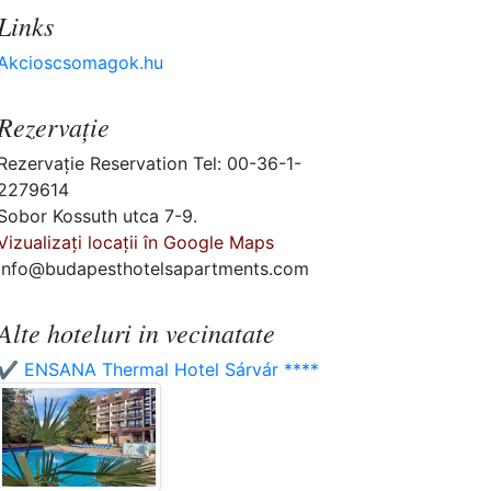
Links
Akcioscsomagok.hu
Rezervaţie
Rezervaţie Reservation Tel: 00-36-1-
2279614
Sobor Kossuth utca 7-9.
Vizualizați locații în Google Maps
info@budapesthotelsapartments.com
Alte hoteluri in vecinatate
✔️ ENSANA Thermal Hotel Sárvár ****