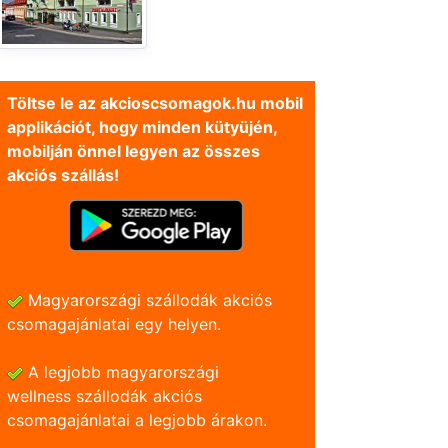
Töltse le az akcioscsomagok.hu mobil
applikációt, hogy minden kütyüjén,
mobilján önnel legyen az összes
akciós szállás!
Magyarországi szállodák akciós
csomagajánlatai egy helyen.
A legjobb magyarországi
wellness szállodák akciós
csomagajánlatai a legjobb árakon.