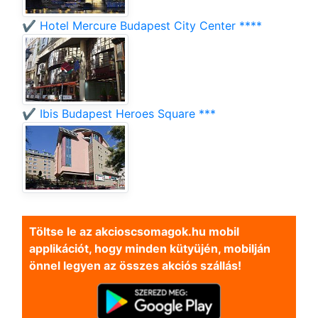
✔️ Hotel Mercure Budapest City Center ****
✔️ Ibis Budapest Heroes Square ***
Töltse le az akcioscsomagok.hu mobil
applikációt, hogy minden kütyüjén, mobilján
önnel legyen az összes akciós szállás!