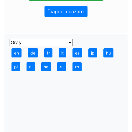
Înapoi la cazare
en
de
fr
it
es
jp
hu
pl
nl
se
ru
ro