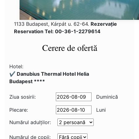
1133 Budapest, Kárpát u. 62-64.
Rezervaţie
Reservation Tel: 00-36-1-2279614
Cerere de ofertă
Hotel:
✔️ Danubius Thermal Hotel Helia
Budapest ****
Ziua sosirii:
Duminică
Plecare:
Luni
Numărul adulţilor:
Numărul de copii: