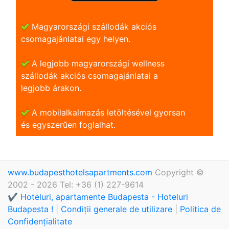
Magyarországi szállodák akciós
csomagajánlatai egy helyen.
A legjobb magyarországi wellness
szállodák akciós csomagajánlatai a
legjobb árakon.
A mobilalkalmazás letöltésével gyorsan
és egyszerũen foglalhat.
www.budapesthotelsapartments.com
Copyright ©
2002 - 2026 Tel: +36 (1) 227-9614
✔️ Hoteluri, apartamente Budapesta - Hoteluri
Budapesta !
|
Condiții generale de utilizare
|
Politica de
Confidențialitate